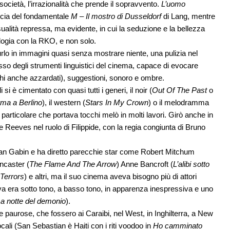
 società, l’irrazionalità che prende il sopravvento.
L’uomo
 scia del fondamentale
M – Il mostro di Dusseldorf
di Lang, mentre
ualità repressa, ma evidente, in cui la seduzione e la bellezza
ilogia con la RKO, e non solo.
urlo in immagini quasi senza mostrare niente, una pulizia nel
 degli strumenti linguistici del cinema, capace di evocare
i anche azzardati), suggestioni, sonoro e ombre.
 si è cimentato con quasi tutti i generi, il noir (
Out Of The Past
o
erma a Berlino
), il western (
Stars In My Crown
) o il melodramma
à particolare che portava tocchi melò in molti lavori. Girò anche in
Reeves nel ruolo di Filippide, con la regia congiunta di Bruno
ean Gabin e ha diretto parecchie star come Robert Mitchum
ncaster (
The Flame And The Arrow
) Anne Bancroft (
L’alibi sotto
Terrors
) e altri, ma il suo cinema aveva bisogno più di attori
eva era sotto tono, a basso tono, in apparenza inespressiva e uno
a notte del demonio
).
 e paurose, che fossero ai Caraibi, nel West, in Inghilterra, a New
cali (San Sebastian è Haiti con i riti voodoo in
Ho camminato