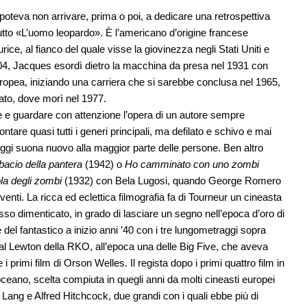
poteva non arrivare, prima o poi, a dedicare una retrospettiva
ttutto «L’uomo leopardo». È l’americano d’origine francese
ice, al fianco del quale visse la giovinezza negli Stati Uniti e
04, Jacques esordì dietro la macchina da presa nel 1931 con
ropea, iniziando una carriera che si sarebbe conclusa nel 1965,
icato, dove morì nel 1977.
 e guardare con attenzione l’opera di un autore sempre
tare quasi tutti i generi principali, ma defilato e schivo e mai
ggi suona nuovo alla maggior parte delle persone. Ben altro
 bacio della pantera
(1942) o
Ho camminato con uno zombi
ola degli zombi
(1932) con Bela Lugosi, quando George Romero
enti. La ricca ed eclettica filmografia fa di Tourneur un cineasta
so dimenticato, in grado di lasciare un segno nell’epoca d’oro di
 del fantastico a inizio anni ’40 con i tre lungometraggi sopra
 Val Lewton della RKO, all’epoca una delle Big Five, che aveva
primi film di Orson Welles. Il regista dopo i primi quattro film in
eoceano, scelta compiuta in quegli anni da molti cineasti europei
z Lang e Alfred Hitchcock, due grandi con i quali ebbe più di