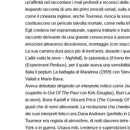
un’affinità nel raccontare i mali profondi e inconsci della
leopardo
racconta di uno dei primi omicidi seriali, sulla
come il cineasta inglese, anche Tourneur, rivoca la sess
costituiscono un pericolo talvolta mortale, come nella tr
Egli credeva nel soprannaturale, sapeva trattarlo e trad
racconto derivante da una grande conoscenza e possesso
emozioni attraverso dissolvenze, montaggio (con stacch
La sua carriera dura poco più di trent’anni, durante i quali
L’alibi sotto la neve – Nightfall
), lo spionistico (
Il treno f
(
Experiment Perilous
), per il quale aveva una sensibilit
Italia il peplum
La battaglia di Maratona
(1959) con Steve 
Vailati e Mario Bava.
Aveva debuttato dirigendo un interprete mitico come J
(superbo in
Out Of The Past
con Kirk Douglas), Burt La
la neve
), Boris Karloff e Vincent Price (
The Comedy Of 
giusti che di nomi altisonanti. La recitazione che chied
dei suoi interpreti feticci era Dana Andrews (perfetto in
L
Tourneur era regista di atmosfere, di notti davvero tetre
York o in guerra. Usava miti, credenze e superstizioni lo