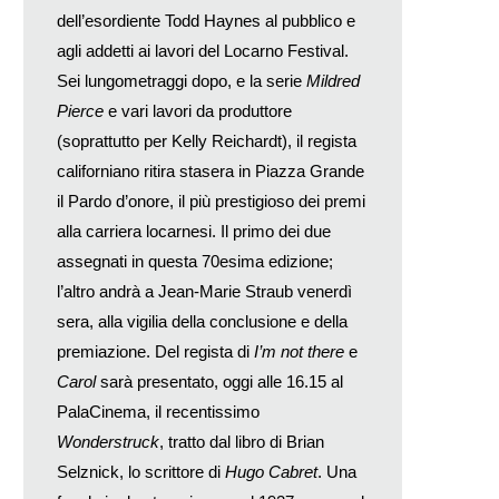
dell’esordiente Todd Haynes al pubblico e
agli addetti ai lavori del Locarno Festival.
Sei lungometraggi dopo, e la serie
Mildred
Pierce
e vari lavori da produttore
(soprattutto per Kelly Reichardt), il regista
californiano ritira stasera in Piazza Grande
il Pardo d’onore, il più prestigioso dei premi
alla carriera locarnesi. Il primo dei due
assegnati in questa 70esima edizione;
l’altro andrà a Jean-Marie Straub venerdì
sera, alla vigilia della conclusione e della
premiazione. Del regista di
I’m not there
e
Carol
sarà presentato, oggi alle 16.15 al
PalaCinema, il recentissimo
Wonderstruck
, tratto dal libro di Brian
Selznick, lo scrittore di
Hugo Cabret
. Una