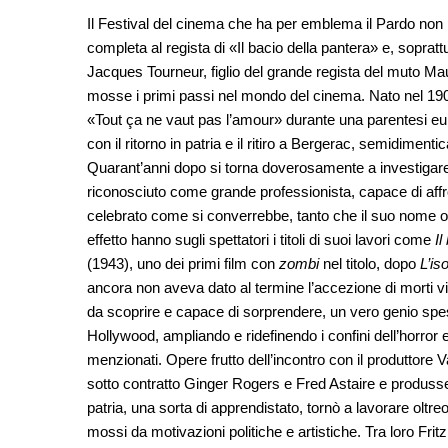
Il Festival del cinema che ha per emblema il Pardo non 
completa al regista di «Il bacio della pantera» e, sopra
Jacques Tourneur, figlio del grande regista del muto Maur
mosse i primi passi nel mondo del cinema. Nato nel 19
«Tout ça ne vaut pas l’amour» durante una parentesi eu
con il ritorno in patria e il ritiro a Bergerac, semidiment
Quarant’anni dopo si torna doverosamente a investigare
riconosciuto come grande professionista, capace di affron
celebrato come si converrebbe, tanto che il suo nome o
effetto hanno sugli spettatori i titoli di suoi lavori come
Il
(1943), uno dei primi film con
zombi
nel titolo, dopo
L’is
ancora non aveva dato al termine l’accezione di morti viv
da scoprire e capace di sorprendere, un vero genio spes
Hollywood, ampliando e ridefinendo i confini dell’horror e
menzionati. Opere frutto dell’incontro con il produttore
sotto contratto Ginger Rogers e Fred Astaire e produsse i 
patria, una sorta di apprendistato, tornò a lavorare oltr
mossi da motivazioni politiche e artistiche. Tra loro Frit