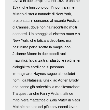
favola in due tempi, una nel 1927 e una nel
1977, che finiscono con l’incontrarsi nel
Museo di storia naturale di New York,
presentata in concorso al recente Festival
di Cannes, dove non ha riscontrato molti
consensi. Un omaggio al cinema muto e a
New York, che fatica a decollare, ma
nell’ultima parte scatta la magia, con
Julianne Moore in due piccoli ruoli
magnifici, la danza tra i plastici e i più teneri
dialoghi tra sordi che si possano
immaginare. Haynes segue altri celebri
nomi, da Natassja Kinski ad Adrien Brody,
che hanno già arricchito la manifestazione.
Tra questi anche Fanny Ardant, attrice
mito, vera mattatrice di
Lola Mater
di Nadir
Moknéche, uno dei più convincenti lavori