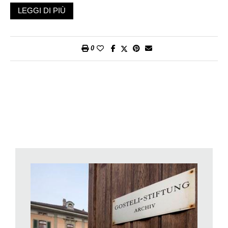
documenti delle oltre duecento organizzazioni che già a partire
LEGGI DI PIÙ
dal diciannovesimo secolo si sono impegnate per difendere le
rivendicazioni e i diritti delle donne. Ora dopo 35 anni di
esistenza questa istituzione privata vede la propria esistenza
0
compromessa per mancanza di finanziamenti. «Sarebbe una
perdita gravissima», ci dice Doris Fiala una delle cinque
consigliere nazionali all’origine di un postulato, presentato la
scorsa primavera, in cui si chiede al Consiglio federale di
intervenire finanziariamente per garantire un futuro a questa
fondazione. «Questo archivio conserva i documenti
fondamentali di tutti i movimenti femminili svizzeri – ricorda la
deputata liberale-radicale – Si tratta di una pagina molto
importante della storia del nostro Paese. Solo salvando il
lavoro di questa fondazione riusciremo a preservare la
memoria del grande impegno delle donne teso a garantire la
parità dei diritti, obiettivo del resto non ancora raggiunto oggi».
Un archivio creato nel 1982 da Marthe Gosteli, l’inesauribile
combattente per i diritti della donna, deceduta all’età di 99 anni
lo scorso 7 aprile. Gosteli fece della battaglia per la parità il