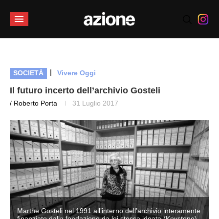
|
SOCIETÀ
Vivere Oggi
Il futuro incerto dell’archivio Gosteli
/ Roberto Porta
31 Luglio 2017
e
Marthe Gosteli nel 1991 all’interno dell’archivio interamente
finanziato dalla fondazione da lei stessa ideata (Keystone)