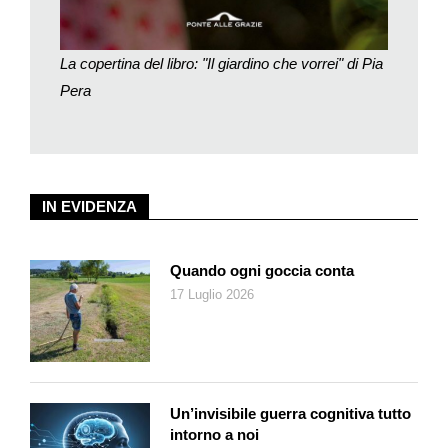
La seconda domanda alla quale dobbiamo rispondere è
quando: d’inverno avremo esigenza di sole, d’estate d’ombra.
Meglio quindi prevedere spazi adeguati rispetto alle stagioni,
La copertina del libro: "Il giardino che vorrei" di Pia
piantando per esempio piante con foglie spesse, larghe, di
Pera
colore verde carico, per adombrare il nostro dondolo o la
nostra sedia preferita, dove potremo immergerci in letture
meravigliose al riparo dai penetranti raggi solari. Sempre per
smorzare la canicola, meglio uno stagno che una piscina: la
manutenzione sarà più difficile, ma con gli accorgimenti di Pia
IN EVIDENZA
Pera costruiremo un angolo di paradiso per noi e per animali e
piante.
Secondo la scrittrice, un giardino senza orto è monco:
Quando ogni goccia conta
piantiamo, quindi, senza remora alcuna insalate, pomodori,
17 Luglio 2026
piante di zucchine e peperoni. Non solo ci delizieremo il palato
con prodotti biologici, ma capiremo che forse il legame fra
bellezza e bontà, se non è assoluto, quando avviene ha
certamente qualcosa di miracoloso.
Un’invisibile guerra cognitiva tutto
intorno a noi