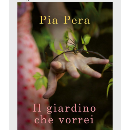
come nello judo: indebolirlo, disorientarlo, spezzarlo». La
pianura è come un foglio bianco, muto, non ha in sé l’allegria
della collina e della montagna; «parla, quando va bene, il
linguaggio dell’assolutismo più o meno illuminato, è suscettibile
alle seduzioni di geometria e simmetria». Bisogna stare attenti,
qui, a non cadere nella tentazione di linee troppo nette, di rime
semplici e baciate «che non sempre fanno poesia e si fermano
alla filastrocca».
L’ideale è giocare con i colori e con il paesaggio intorno,
cercare nella sfumatura il senso del giardino; creare come una
nebbiolina, in cui le rette si addolciscano e acquisiscano
profondità. Però serve anche un’ossatura, una sorta di muro
portante che può essere un albero, un muraglione di alloro,
qualcosa che dia struttura alla danza cromatica. La montagna
va bene per chi non ama stare troppo appresso al suo giardino
e alle sue piante, che saranno indipendenti come gatti; anche
qui, però, attenzione alla scelta dei fiori, non tutti attecchiscono
ovunque.