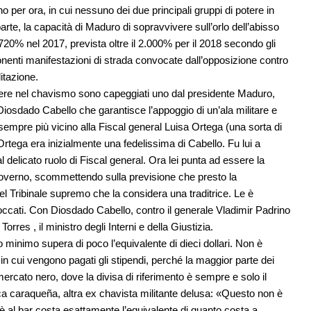
per ora, in cui nessuno dei due principali gruppi di potere in
parte, la capacità di Maduro di sopravvivere sull’orlo dell’abisso
20% nel 2017, prevista oltre il 2.000% per il 2018 secondo gli
onenti manifestazioni di strada convocate dall’opposizione contro
litazione.
tere nel chavismo sono capeggiati uno dal presidente Maduro,
iosdado Cabello che garantisce l’appoggio di un’ala militare e
, sempre più vicino alla Fiscal general Luisa Ortega (una sorta di
rtega era inizialmente una fedelissima di Cabello. Fu lui a
al delicato ruolo di Fiscal general. Ora lei punta ad essere la
governo, scommettendo sulla previsione che presto la
l Tribinale supremo che la considera una traditrice. Le è
occati. Con Diosdado Cabello, contro il generale Vladimir Padrino
res , il ministro degli Interni e della Giustizia.
 minimo supera di poco l’equivalente di dieci dollari. Non è
a in cui vengono pagati gli stipendi, perché la maggior parte dei
rcato nero, dove la divisa di riferimento è sempre e solo il
ca caraqueña, altra ex chavista militante delusa: «Questo non è
fè al bar costa esattamente l’equivalente di quanto costa a