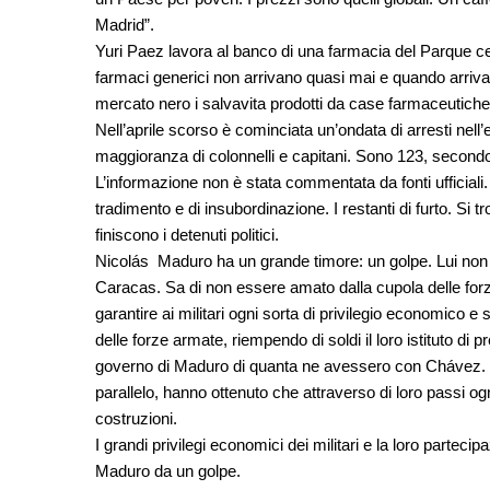
Madrid”.
Yuri Paez lavora al banco di una farmacia del Parque cen
farmaci generici non arrivano quasi mai e quando arriv
mercato nero i salvavita prodotti da case farmaceutiche
Nell’aprile scorso è cominciata un’ondata di arresti nell’
maggioranza di colonnelli e capitani. Sono 123, second
L’informazione non è stata commentata da fonti ufficiali.
tradimento e di insubordinazione. I restanti di furto. Si 
finiscono i detenuti politici.
Nicolás Maduro ha un grande timore: un golpe. Lui non v
Caracas. Sa di non essere amato dalla cupola delle forze
garantire ai militari ogni sorta di privilegio economico 
delle forze armate, riempendo di soldi il loro istituto di
governo di Maduro di quanta ne avessero con Chávez. G
parallelo, hanno ottenuto che attraverso di loro passi ogni
costruzioni.
I grandi privilegi economici dei militari e la loro parteci
Maduro da un golpe.