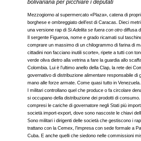
bolivariana per picchiare i deputati
Mezzogiorno al supermercato «Plaza», catena di proprie
borghese e ombreggiato dell’est di Caracas. Dieci metri di 
una versione rap di
Si Adelita se fuera con otro
diffusa 
Il sergente Figueroa, nome e grado ricamati sul taschino 
comprare un massimo di un chilogrammo di farina di mais
cittadini non facciano inutili scorte», ripete a tutti con t
verde oliva dietro alla vetrina a fare la guardia allo scaff
Colombia. Lui è l’ultimo anello della Clap, la rete dei C
governativo di distribuzione alimentare responsabile di ga
mano alle forze armate. Come quasi tutto in Venezuela
I militari controllano quel che produce o fa circolare den
si occupano della distribuzione dei prodotti di consumo. 
compresi le cariche di governatore negli Stati più importan
società import-export, dove sono nascoste le chiavi del
Sono militari i dirigenti delle società che gestiscono i r
trattano con la Cemex, l’impresa con sede formale a P
Cuba. E anche quelli che siedono nelle commissioni mis