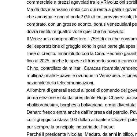
commerciale a prezzi agevolati tra le «Rivoluzioni sorel
Ma da dove arrivano i soldi con cui resta a galla il gove
che annaspa e non affonda? Gli ultimi, provvidenziali, 
comprato, con un grosso sconto, bonus venezuelani per il
dovrà restituire quattro volte quel che ha ricevuto.
Il Venezuela compra all’estero il 75% di ciò che consuma. 
dell’esportazione di greggio sono in gran parte già spesi 
linee di credito. Innanzitutto con la Cina. Pechino garanti
fino al 2025, anche le spese di trasporto sono a carico d
Chino, controllato da militari. Caracas ricambia vendendo 
multinazionale Huawei è ovunque in Venezuela. È cinese 
nazionale della telecomunicazioni.
All’ombra di generali seduti ai posti di comando del gove
prima elezione vinta dal presidente Hugo Chàvez ucciso
«boliborghesia», borghesia bolivariana, ormai diventata 
Denaro fresco entra anche dall’impresa del petrolio. Pdvs
cui il greggio costava 100 dollari al barile e Chàvez 
pur sempre la principale industria del Paese.
Perché il presidente Nicolás Maduro, da anni in bilico, 