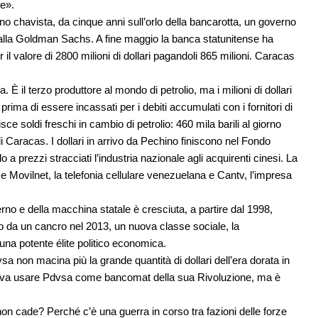
le».
rno chavista, da cinque anni sull’orlo della bancarotta, un governo
dalla Goldman Sachs. A fine maggio la banca statunitense ha
 valore di 2800 milioni di dollari pagandoli 865 milioni. Caracas
È il terzo produttore al mondo di petrolio, ma i milioni di dollari
prima di essere incassati per i debiti accumulati con i fornitori di
sce soldi freschi in cambio di petrolio: 460 mila barili al giorno
i Caracas. I dollari in arrivo da Pechino finiscono nel Fondo
a prezzi stracciati l’industria nazionale agli acquirenti cinesi. La
Movilnet, la telefonia cellulare venezuelana e Cantv, l’impresa
rno e della macchina statale è cresciuta, a partire dal 1998,
 da un cancro nel 2013, un nuova classe sociale, la
una potente élite politico economica.
a non macina più la grande quantità di dollari dell’era dorata in
poteva usare Pdvsa come bancomat della sua Rivoluzione, ma è
non cade? Perché c’è una guerra in corso tra fazioni delle forze