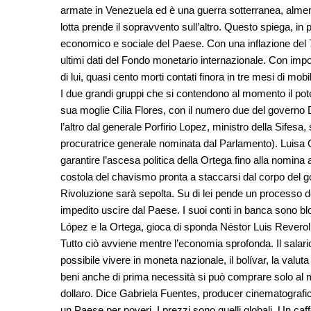
armate in Venezuela ed è una guerra sotterranea, almeno 
lotta prende il sopravvento sull’altro. Questo spiega, in 
economico e sociale del Paese. Con una inflazione del 7
ultimi dati del Fondo monetario internazionale. Con imp
di lui, quasi cento morti contati finora in tre mesi di mobi
I due grandi gruppi che si contendono al momento il po
sua moglie Cilia Flores, con il numero due del governo D
l’altro dal generale Porfirio Lopez, ministro della Sifesa
procuratrice generale nominata dal Parlamento). Luisa O
garantire l’ascesa politica della Ortega fino alla nomina 
costola del chavismo pronta a staccarsi dal corpo del 
Rivoluzione sarà sepolta. Su di lei pende un processo de
impedito uscire dal Paese. I suoi conti in banca sono bl
López e la Ortega, gioca di sponda Néstor Luis Reverol Tor
Tutto ciò avviene mentre l’economia sprofonda. Il salario
possibile vivere in moneta nazionale, il bolívar, la valut
beni anche di prima necessità si può comprare solo al me
dollaro. Dice Gabriela Fuentes, producer cinematografi
un Paese per poveri. I prezzi sono quelli globali. Un caf