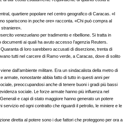
tral, quartiere popolare nel centro geografico di Caracas. «I
ano spariscono in poche ore» racconta. «Chi può compra al
 straniere».
esercito venezuelano per tradimento e ribellione. Si tratta in
o documenti ai quali ha avuto accesso l’agenzia Reuters.
 Quaranta di loro sarebbero accusati di diserzione, trenta di
trovano tutti nel carcere di Ramo verde, a Caracas, dove di solito
iene dall’ambiente militare. Era un sindacalista della metro di
 armate, nonostante abbia fatto di tutto in questi anni per
e sociale, preoccupandosi anche di tenere buoni i gradi più bassi
 previdenza sociale. Le forze armate hanno più influenza nel
enerali e capi di stato maggiore hanno generato un potere
 servizio ed ogni contratto che riguardi il petrolio, le miniere e le
pazione diretta al potere sono i due fattori che proteggono per ora a