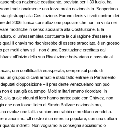
semblea nazionale costituente, prevista per il 30 luglio, ha
a sono tradizionalmente una forza molto nazionalista. Sopportano
a gli strappi alla Costituzione. Furono decisivi i voti contrari dei
bre del 2006 l’unica consultazione popolare che non ha vinto nei
vare modifiche in senso socialista alla Costituzione. E la
duro, di un’assemblea costituente la cui ragione d’essere è
lle quali il chavismo rischierebbe di essere stracciato, è un grosso
co per molti chavisti – non è una Costituzione ereditata dal
vez all’inizio della sua Rivoluzione bolivariana e passata al
aracas, una conflittualità esasperata, sempre sul punto di
na, un gruppo di civili armati è stato fatto entrare in Parlamento
i deputati d’opposizione – il presidente venezuelano non può
a non è sua già da tempo. Molti militari amano ricordare, in
1992, alla quale alcuni di loro hanno partecipato con Chàvez, non
gia che non fosse l’idea di Simón Bolívar: nazionalismo,
una rivoluzione fallita schiumano rabbia e meditano vendetta.
anere anonimo: «Il nostro è un esercito popolare, con una cultura
er quanto indiretti. Non vogliamo la consegna socialismo o