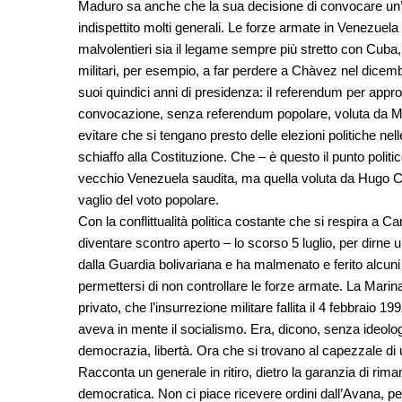
Maduro sa anche che la sua decisione di convocare un’as
indispettito molti generali. Le forze armate in Venezuel
malvolentieri sia il legame sempre più stretto con Cuba, si
militari, per esempio, a far perdere a Chàvez nel dicem
suoi quindici anni di presidenza: il referendum per appro
convocazione, senza referendum popolare, voluta da Ma
evitare che si tengano presto delle elezioni politiche ne
schiaffo alla Costituzione. Che – è questo il punto politi
vecchio Venezuela saudita, ma quella voluta da Hugo Chà
vaglio del voto popolare.
Con la conflittualità politica costante che si respira a C
diventare scontro aperto – lo scorso 5 luglio, per dirne u
dalla Guardia bolivariana e ha malmenato e ferito alcun
permettersi di non controllare le forze armate. La Marin
privato, che l’insurrezione militare fallita il 4 febbraio 
aveva in mente il socialismo. Era, dicono, senza ideolo
democrazia, libertà. Ora che si trovano al capezzale di 
Racconta un generale in ritiro, dietro la garanzia di rim
democratica. Non ci piace ricevere ordini dall’Avana, p