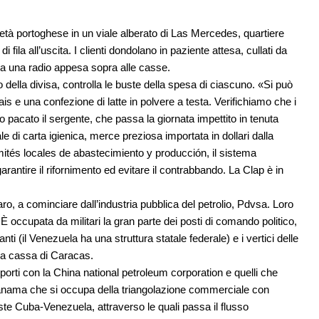
tà portoghese in un viale alberato di Las Mercedes, quartiere
fila all’uscita. I clienti dondolano in paziente attesa, cullati da
da una radio appesa sopra alle casse.
della divisa, controlla le buste della spesa di ciascuno. «Si può
 e una confezione di latte in polvere a testa. Verifichiamo che i
ono pacato il sergente, che passa la giornata impettito in tenuta
ale di carta igienica, merce preziosa importata in dollari dalla
omités locales de abastecimiento y producción, il sistema
rantire il rifornimento ed evitare il contrabbando. La Clap è in
.
aro, a cominciare dall’industria pubblica del petrolio, Pdvsa. Loro
È occupata da militari la gran parte dei posti di comando politico,
ti (il Venezuela ha una struttura statale federale) e i vertici delle
la cassa di Caracas.
apporti con la China national petroleum corporation e quelli che
anama che si occupa della triangolazione commerciale con
te Cuba-Venezuela, attraverso le quali passa il flusso