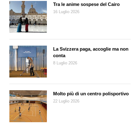
Un’occhiata ai video sul social network vale come
Tra le anime sospese del Cairo
inconfutabile prova.
16 Luglio 2026
Salto di qualità.
Golk
rivolge la propria attenzione ai politici (bei
tempi, ora si golkano da soli, avete visto il filmino dove Donald
Trump prende a pugni un cronista della CNN?). Qui la
liberatoria non serve: «Quando riprendi un sottomarino che
affonda, mica gli devi chiedere il permesso». Di nuovo,
La Svizzera paga, accoglie ma non
conta
sembra che Richard Stern avesse davvero la sfera di cristallo,
8 Luglio 2026
riuscendo ad anticipare grillini e populismi.
Molto più di un centro polisportivo
22 Luglio 2026