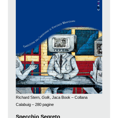
fatto neanche la terza elementare». Fino all’arrivo del fatidico
annuncio: «Sei su
Scherzi a parte
».
Tendiamo a pensare che le spiacevolezze della televisione di
oggi siano figlie della televisione di oggi. Anche se – detto per
inciso – presto bisognerà trovarsi un altro nemico: i trentenni
non possiedono neppure l’elettrodomestico, e non con la
spocchia degli intellettuali che dicevano «io la sera leggo
Kant»; con la serenità con cui noi abbiamo messo in soffitta la
segreteria telefonica con la lucina rossa. Lo pensiamo e
sbagliamo di grosso: le spiacevolezze esistevano già negli
anni 50. Quando appunto le Candid Camera erano agli inizi, e
uno scrittore bravo come Richard Stern le raccontava come
se avesse la sfera di cristallo.
Anche l’editoria italiana era tempestiva. La prima traduzione di
Golk
– uscito nel 1960 – risale al 1961. Firmata da Vincenzo
Richard Stern,
Golk
, Jaca Book – Collana
Mantovani, che l’ha rivista e aggiornata per la nuova edizione
Calabuig – 280 pagine
Calabuig, collana di narrativa della Jaca Book. Poi però non
dite che la gente sta lontana dalle librerie: mica può sapere che
Specchio Segreto