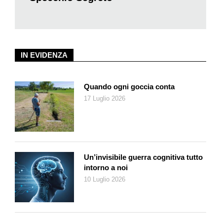
Calabuig
è il titolo di un film scritto da Ennio Flaiano e diretto da
Luis Berlanga nel 1956. Magari ricorda meglio l’album di
Roberto Vecchioni, anno 1978:
Calabuig, Stranamore e altri
accidenti
. Non proprio una garanzia in fatto di narrativa (invece
la collana propone romanzi bizzarri, senza distinzione tra
IN EVIDENZA
italiani e stranieri, e pubblica anche l’altro libro di Richard Stern,
Le figlie degli altri
: professore che fugge con la studentessa,
piacque molto a Philip Roth).
Quando ogni goccia conta
Golk
è il nome del programma, appunto una Candid Camera.
17 Luglio 2026
Maestro di cerimonie un signore calvo che si chiama Sidney
Pomeroy, e subito fa salire gli indici di ascolto. All’inizio i
dirigenti temono che le vittime potrebbero non firmare la
liberatoria, per timore della brutta figura davanti all’America
intera, oltre che al vicinato e ai congiunti. Altro errore
Un’invisibile guerra cognitiva tutto
intorno a noi
clamoroso: tutti firmano, felici di godere il proprio quarto d’ora
di notorietà prima che Andy Warhol teorizzasse la faccenda. E
10 Luglio 2026
prima che Niccolò Ammaniti, in un bellissimo romanzo
intitolato
Che la festa cominci
, stabilisse che le brutte figure –
lui usa un’espressione assai più forte – non esistono più.