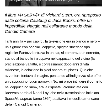
Il libro <i>Golk</i> di Richard Stern, ora riproposto
dalla collana Calabuig di Jaca Books, offre un
imperdibile viaggio nell’esilarante mondo della
Candid Camera
Tanti anni fa – per capirci, la televisione era in bianco e nero –
un signore con occhiali, cappello, spigato siberiano tipo
ragionier Fantozzi entrava in un bar, si comprava un cornetto,
stando al banco lo inzuppava nel cappuccino del vicino (la
precisazione va fatta, e confessiamo: dopo anni di vita
milanese, la colazione in piedi ancora stupisce). Qualche
avventore tentava di reagire, pensando all’indigenza: «Le offro
un cappuccino, buon uomo». «No, mi piace intingere il cornetto
nel cappuccino suo», era la risposta. Pronunciata con
l’accento sardo di Nanni Loy, che nella trasmissione intitolata
Specchio segreto
(anno 1964) adattava il modello americano
della «Candid Camera».