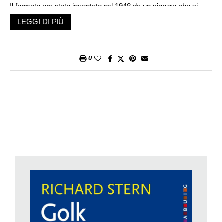
Il formato era stato inventato nel 1948 da un signore che si
chiamava Allen Funt. Dalla radio, «Candid Microphone» fece
LEGGI DI PIÙ
subito il grande passo verso la televisione, costruendo attorno
alle ignare vittime situazioni imbarazzanti. Del tipo «Cosa
diresti di fronte a una donna nuda?», quando le donne nude
0
non si vedevano al cinema, meno che mai in televisione
(certo, ci sono state generazioni che come massima
trasgressione avevano i giornaletti, mica il ricco catalogo
YouPorn). Per la cronaca, esisteva anche una Candid Candid
Camera, dove le situazioni erano più scabrose e non tutti
firmavano volentieri la liberatoria.
Da lì a
Scherzi a parte
il passo è breve. Un episodio – ormai
storico – aveva per vittima Francesco Alberoni, con un suo
libro che parlava di Martin Lutero. Il conduttore invitava un
attore a leggere qualche brano. L’attore leggeva, piazzando
l’accento sulla «u». L’autore, dopo un po’ di agitazione sul
divano, diceva che no, si dice Lutéro con l’accento sulla «e». Il
lettore mostrava una copia con scritto «L’utero». Disperazione
di Alberoni, che pensò «Ho una casa editrice dove non hanno