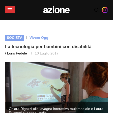
|
SOCIETÀ
Vivere Oggi
La tecnologia per bambini con disabilità
/ Loris Fedele
10 Luglio 2017
a
Chiara Rigozzi alla lavagna interattiva multimediale e Laura
Rusconi ai bottoni-radio