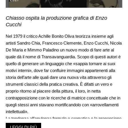
Chiasso ospita la produzione grafica di Enzo
Cucchi
Nel 1979 il critico Achille Bonito Oliva teorizza insieme agli
artisti Sandro Chia, Francesco Clemente, Enzo Cucchi, Nicola
De Maria e Mimmo Paladino un nuovo modo di fare arte al
quale dà il nome di Transavanguardia. Scopo di questi autori è
quello di generare un linguaggio che «sappia tornare ai suoi
motivi interni», dove far confluire immagini appartenenti alla
storia dell’arte alle quali dare una nuova vita attraverso gli
strumenti classici della pratica creativa. È difatti un vero e
proprio ritorno al piacere della pittura, il loro, in netta
contrapposizione con le ricerche di matrice concettuale che in
quegli stessi anni stavano mortificandolo con «arrovellamenti
intellettuali».
La tendenza all’opulenza formale e cromatica e la propensione
ad attingere allo sterminato repertorio figurativo della tradizione
LEGGI DI PIÙ