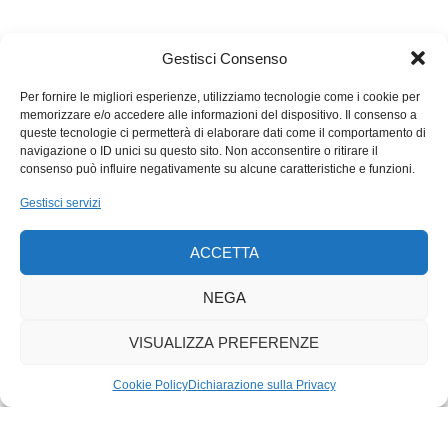
Di particolare interesse, poi, sono le ventuno piccole incisioni
dal titolo
Documenti
realizzate appositamente per l’esposizione
Gestisci Consenso
di Chiasso. Qui Cucchi sposa tecnica grafica e collage dando
vita, ancora una volta, a opere in cui la sperimentazione
Per fornire le migliori esperienze, utilizziamo tecnologie come i cookie per
diviene lo strumento per far emergere le sue esuberanti
memorizzare e/o accedere alle informazioni del dispositivo. Il consenso a
suggestioni in una primordiale semplicità.
queste tecnologie ci permetterà di elaborare dati come il comportamento di
navigazione o ID unici su questo sito. Non acconsentire o ritirare il
consenso può influire negativamente su alcune caratteristiche e funzioni.
Gestisci servizi
ACCETTA
NEGA
VISUALIZZA PREFERENZE
Cookie Policy
Dichiarazione sulla Privacy