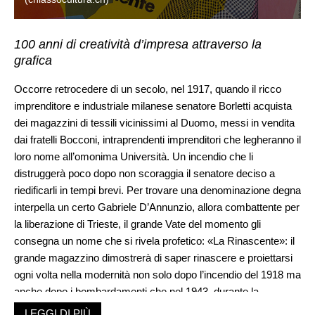
100 anni di creatività d’impresa attraverso la
grafica
Occorre retrocedere di un secolo, nel 1917, quando il ricco
imprenditore e industriale milanese senatore Borletti acquista
dei magazzini di tessili vicinissimi al Duomo, messi in vendita
dai fratelli Bocconi, intraprendenti imprenditori che legheranno il
loro nome all’omonima Università. Un incendio che li
distruggerà poco dopo non scoraggia il senatore deciso a
riedificarli in tempi brevi. Per trovare una denominazione degna
interpella un certo Gabriele D’Annunzio, allora combattente per
la liberazione di Trieste, il grande Vate del momento gli
consegna un nome che si rivela profetico: «La Rinascente»: il
grande magazzino dimostrerà di saper rinascere e proiettarsi
ogni volta nella modernità non solo dopo l’incendio del 1918 ma
anche dopo i bombardamenti che nel 1943, durante la
Seconda guerra mondiale lo distruggeranno totalmente.
LEGGI DI PIÙ