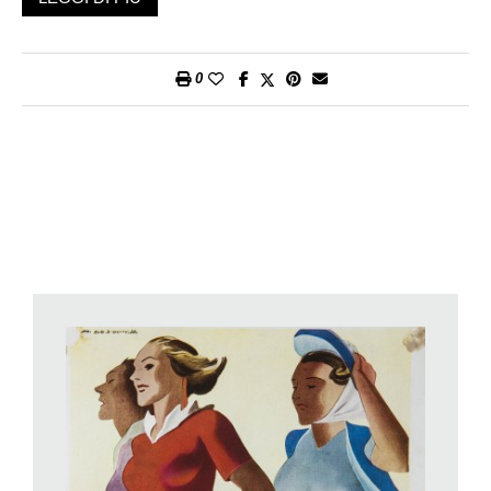
Nel cuore di Milano nel 2017 la Rinascente è ancora un punto
familiare di riferimento. Ha avuto inizio nei primi decenni dello
scorso secolo, da allora è stata un centro di risonanza
0
internazionale, ha proposto mode e stili di vita, suggerito una
nuova immagine della donna e della casa.
La mostra che chiude la stagione espositiva del m.a.x. Museo
chiassese (accompagnata da un magnifico catalogo Skira)
sottolinea questo anniversario con una documentazione
originale di materiale grafico, informativo e pubblicitario che
lungo un secolo ha contribuito all’espansione dell’azienda.
Raccoglie grandi cromolitografie, manifesti pubblicitari dei primi
decenni del 900, schizzi e logotipi, dépliant e locandine,
insegne e oggetti. Segue l’evolversi di un sistema
comunicativo che dagli enormi cartelloni pubblicitari che per
primi apparvero lungo le strade giunge alla maturazione di una
cultura aziendale che parla il linguaggio della modernità. Oltre a
essere una documentazione sulla storia della grafica condotta
con i metodi che caratterizzano oggi ogni ricerca museale, per
i molti non giovanissimi è un’occasione per rivedere immagini