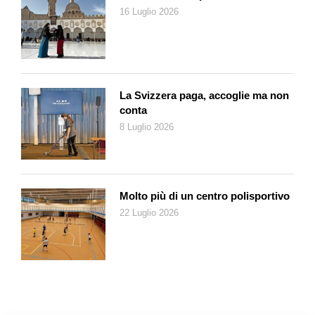
dell’abito «prêt-à-porter», Milano rinasce e tutto sembra
16 Luglio 2026
possibile, tra pochi anni arriverà il boom economico. Max
Huber ha con sé la cultura dell’Europa del Nord, dove è in atto
un fertile scambio tra arti grafiche, pittura, fotografia, design
industriale. Tra gli anni 30 e 40 avevano operato artisti come
Kandinskij, Klee, Max Bill e Jean Arp, e lo spirito del Bauhaus
La Svizzera paga, accoglie ma non
conta
permea la zurighese Kunstgewerbeschule, vera scuola di arte
8 Luglio 2026
applicata. La razionalità di matrice svizzera di Max Huber
sposerà pragmatismo e imprenditorialità milanesi, la
Rinascente diventerà così un crogiolo di sperimentazioni.
Nascono nuove professionalità ed entrano in scena fotografi
come Oliviero Toscani, creativi come Bruno Munari, Enzo Mari
Molto più di un centro polisportivo
e molti altri. Nel 1953 la svizzera Lora Lamm riuscirà a
22 Luglio 2026
sorprendere con la freschezza dei suoi manifesti.