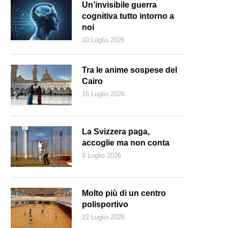
Un’invisibile guerra
cognitiva tutto intorno a
noi
10 Luglio 2026
Tra le anime sospese del
Cairo
16 Luglio 2026
La Svizzera paga,
accoglie ma non conta
8 Luglio 2026
urgenza non è il blocco – impossibile – dei flussi ma la gestione dei mi
Molto più di un centro
polisportivo
22 Luglio 2026