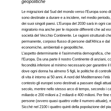
geopolitiche
Le migrazioni dal Sud del mondo verso l’Europa sono d
sono destinate a durare e a incidere, nel medio periodo, s
dei suoi singoli paesi. L’Europa del 2030 sarà in ogni ca
migratorio ma anche per le risposte differenti che ad esso
società del Vecchio Continente. Le ragioni strutturali ch
permanente, corposo flusso di persone dall’Africa e dal
economiche, ambientali e geopolitiche.
L’aspetto determinante è l’asimmetria demografica, che s
l’Europa. Da una parte il nostro Continente di anziani, co
fecondità inferiore al minimo necessario per garantire il 
dove ogni donna ha almeno 5 figli, le politiche di control
di vita è intorno ai 50 anni. A nord del Mediterraneo l’et
contesto gli europei sono destinati a passare dagli attual
secolo, mentre nello stesso arco di tempo, secondo i calc
miliardo e 200 milioni a 2 miliardi e 400 milioni. Per fin
persone (ovvero quasi quattro volte il numero attuale),
Sicché nel 2100 i quattro quinti della popolazione del pia