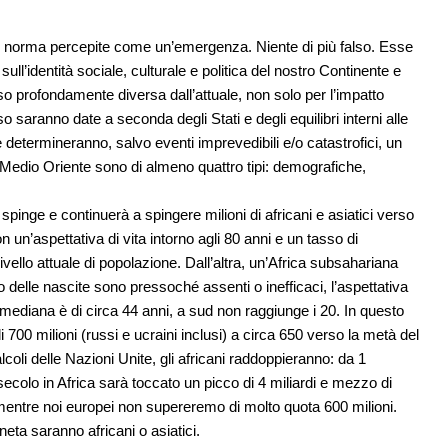
i norma percepite come un’emergenza. Niente di più falso. Esse
ull’identità sociale, culturale e politica del nostro Continente e
so profondamente diversa dall’attuale, non solo per l’impatto
 saranno date a seconda degli Stati e degli equilibri interni alle
e determineranno, salvo eventi imprevedibili e/o catastrofici, un
 Medio Oriente sono di almeno quattro tipi: demografiche,
pinge e continuerà a spingere milioni di africani e asiatici verso
n un’aspettativa di vita intorno agli 80 anni e un tasso di
livello attuale di popolazione. Dall’altra, un’Africa subsahariana
lo delle nascite sono pressoché assenti o inefficaci, l’aspettativa
à mediana è di circa 44 anni, a sud non raggiunge i 20. In questo
i 700 milioni (russi e ucraini inclusi) a circa 650 verso la metà del
oli delle Nazioni Unite, gli africani raddoppieranno: da 1
e secolo in Africa sarà toccato un picco di 4 miliardi e mezzo di
 mentre noi europei non supereremo di molto quota 600 milioni.
neta saranno africani o asiatici.