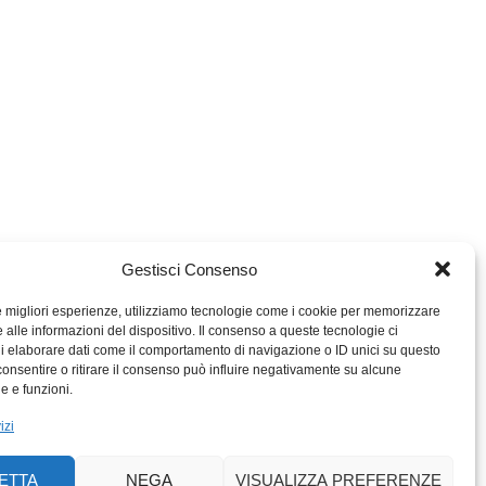
Gestisci Consenso
le migliori esperienze, utilizziamo tecnologie come i cookie per memorizzare
 alle informazioni del dispositivo. Il consenso a queste tecnologie ci
i elaborare dati come il comportamento di navigazione o ID unici su questo
consentire o ritirare il consenso può influire negativamente su alcune
MIGROS TICINO
he e funzioni.
MIGROS
izi
SCUOLA CLUB
PERCENTO CULTURALE
ETTA
NEGA
VISUALIZZA PREFERENZE