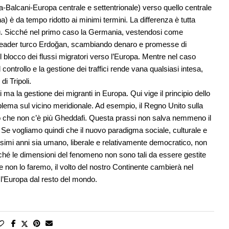
ia-Balcani-Europa centrale e settentrionale) verso quello centrale
) è da tempo ridotto ai minimi termini. La differenza è tutta
più. Sicché nel primo caso la Germania, vestendosi come
 il leader turco Erdoğan, scambiando denaro e promesse di
n il blocco dei flussi migratori verso l’Europa. Mentre nel caso
 il controllo e la gestione dei traffici rende vana qualsiasi intesa,
i Tripoli.
i ma la gestione dei migranti in Europa. Qui vige il principio dello
blema sul vicino meridionale. Ad esempio, il Regno Unito sulla
isto che non c’è più Gheddafi. Questa prassi non salva nemmeno il
 Se vogliamo quindi che il nuovo paradigma sociale, culturale e
ssimi anni sia umano, liberale e relativamente democratico, non
rché le dimensioni del fenomeno non sono tali da essere gestite
Se non lo faremo, il volto del nostro Continente cambierà nel
o l’Europa dal resto del mondo.