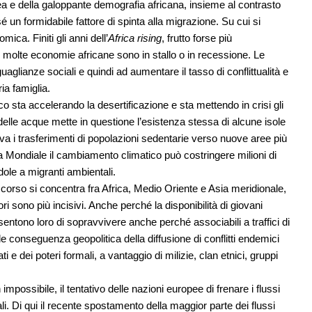
 e della galoppante demografia africana, insieme al contrasto
é un formidabile fattore di spinta alla migrazione. Su cui si
ca. Finiti gli anni dell’
Africa rising
, frutto forse più
ggi molte economie africane sono in stallo o in recessione. Le
uaglianze sociali e quindi ad aumentare il tasso di conflittualità e
ia famiglia.
co sta accelerando la desertificazione e sta mettendo in crisi gli
delle acque mette in questione l’esistenza stessa di alcune isole
otiva i trasferimenti di popolazioni sedentarie verso nuove aree più
ca Mondiale il cambiamento climatico può costringere milioni di
ole a migranti ambientali.
e in corso si concentra fra Africa, Medio Oriente e Asia meridionale,
ri sono più incisivi. Anche perché la disponibilità di giovani
nsentono loro di sopravvivere anche perché associabili a traffici di
le conseguenza geopolitica della diffusione di conflitti endemici
i e dei poteri formali, a vantaggio di milizie, clan etnici, gruppi
possibile, il tentativo delle nazioni europee di frenare i flussi
i. Di qui il recente spostamento della maggior parte dei flussi