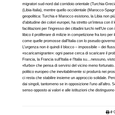
migratori sud-nord dal corridoio orientale (Turchia-Grec
(Libia-Italia), mentre quello occidentale (Marocco-Spagna
geopolitica: Turchia e Marocco esistono, la Libia non 
d’abitudine dei colori europei, ha stretto un’intesa con
facilitazioni per l’ingresso dei cittadini turchi nell’Ue co
libico il proliferare di milizie in competizione fra loro per
come quelle promosse dall’Italia con lo pseudo-governo d
L’urgenza non è quindi il blocco – impossibile – dei fluss
«scaricamigrante»: ogni paese cerca di scaricare il pro
Francia, la Francia sull’Italia e l’Italia su…nessuno, v
«furbo» che pensa di servirsi del vicino meno fortunato.
politico europeo che inevitabilmente si produrrà nei pro
ci resta che stabilire insieme un approccio solidale. Pe
dai singoli, tantomeno se in opposizione l’uno all’altro. 
senso opposto ai valori e alle istituzioni che distinguon
0