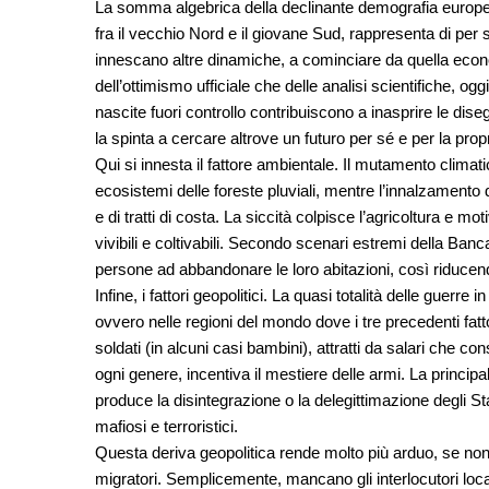
La somma algebrica della declinante demografia europea
fra il vecchio Nord e il giovane Sud, rappresenta di per s
innescano altre dinamiche, a cominciare da quella economi
dell’ottimismo ufficiale che delle analisi scientifiche, o
nascite fuori controllo contribuiscono a inasprire le diseg
la spinta a cercare altrove un futuro per sé e per la propr
Qui si innesta il fattore ambientale. Il mutamento climati
ecosistemi delle foreste pluviali, mentre l’innalzamento 
e di tratti di costa. La siccità colpisce l’agricoltura e m
vivibili e coltivabili. Secondo scenari estremi della Ban
persone ad abbandonare le loro abitazioni, così riducend
Infine, i fattori geopolitici. La quasi totalità delle guerr
ovvero nelle regioni del mondo dove i tre precedenti fatto
soldati (in alcuni casi bambini), attratti da salari che co
ogni genere, incentiva il mestiere delle armi. La principa
produce la disintegrazione o la delegittimazione degli Stat
mafiosi e terroristici.
Questa deriva geopolitica rende molto più arduo, se non im
migratori. Semplicemente, mancano gli interlocutori local