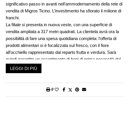
significativo passo in avanti nell’ammodernamento della rete di
vendita di Migros Ticino. L’investimento ha sfiorato il milione di
franchi.
La filiale si presenta in nuova veste, con una superficie di
vendita ampliata a 317 metri quadrati. La clientela avrà ora la
possibilità di fare una spesa quotidiana completa: l’offerta di
prodotti alimentari si è focalizzata sul fresco, con il fiore
all’occhiello rappresentato dal reparto frutta e verdura. Sarà
quindi garantito un assortimento di beni di prima necessità del
non food. Un altro punto di forza del negozio è certamente il
LEGGI DI PIÙ
moderno forno per la cottura del pane, che permetterà alla
clientela di acquistare prodotti freschissimi fino alla chiusura
del negozio. I clienti potranno inoltre muoversi in ambienti più
0
spaziosi, più accoglienti e – grazie ai nuovi lucernai – più
luminosi.
Le strutture interamente rinnovate e all’avanguardia,
caratterizzate dai più alti e innovativi standard di costruzione e
di sostenibilità ambientale, garantiranno un cospicuo risparmio
energetico. Anche i nuovi impianti d’illuminazione LED a basso