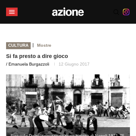
|
CULTURA
Mostre
Si fa presto a dire gioco
/ Emanuela Burgazzoli
12 Giugno 2017
5
Riccardo Dalisi, animazione rione traiano di Napoli 1971-75