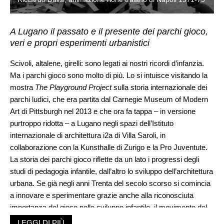
A Lugano il passato e il presente dei parchi gioco,
veri e propri esperimenti urbanistici
Scivoli, altalene, girelli: sono legati ai nostri ricordi d’infanzia.
Ma i parchi gioco sono molto di più. Lo si intuisce visitando la
mostra
The Playground Project
sulla storia internazionale dei
parchi ludici, che era partita dal Carnegie Museum of Modern
Art di Pittsburgh nel 2013 e che ora fa tappa – in versione
purtroppo ridotta – a Lugano negli spazi dell’Istituto
internazionale di architettura i2a di Villa Saroli, in
collaborazione con la Kunsthalle di Zurigo e la Pro Juventute.
La storia dei parchi gioco riflette da un lato i progressi degli
studi di pedagogia infantile, dall’altro lo sviluppo dell’architettura
urbana. Se già negli anni Trenta del secolo scorso si comincia
a innovare e sperimentare grazie anche alla riconosciuta
importanza del gioco nello sviluppo infantile, il movimento del
Sessantotto imprime un nuovo slancio, anticipato dal ruolo di
LEGGI DI PIÙ