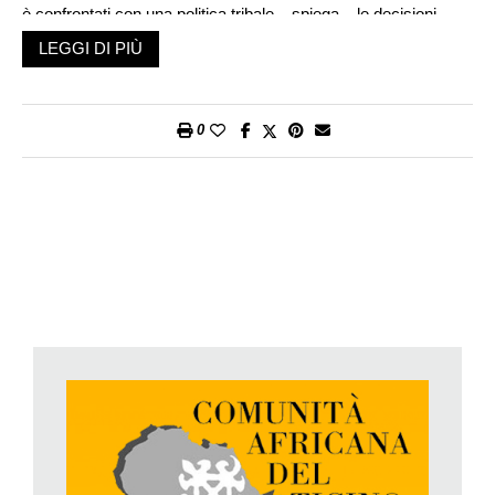
è confrontati con una politica tribale – spiega – le decisioni
sono spesso prese in funzione degli interessi delle tribù». Modi
LEGGI DI PIÙ
di fare ormai troppo lontani per un giovane che si era già
integrato in Europa.
Constant Aharh ha assunto la presidenza della CAT in maggio,
0
con l’obiettivo di rilanciare questa associazione di sostegno e
di promozione degli africani che vivono da noi. Sono circa
1200 i residenti, poi c’è la realtà dei richiedenti asilo, che negli
ultimi anni crea un nuovo bisogno di aiuto e di assistenza. La
Comunità è nata 25 anni fa, fondata da Serge Nicolas N’zi.
L’idea nacque quando un africano venne trovato nel suo
appartamento, solo e abbandonato, a due settimane dalla
morte. Lo scopo era prima di tutto assistere gli africani che si
trovavano nel bisogno, con questo motto: «Unità nella
diversità, solidarietà e tolleranza».
Fa specie che la Comunità rappresenti l’intero continente,
composto da 54 Stati e che conta più di 1,1 miliardo di abitanti.
«In effetti, qualche problema di coesistenza tra etnie diverse lo
riscontriamo – afferma Constant Aharh – in Ticino c’è stata una