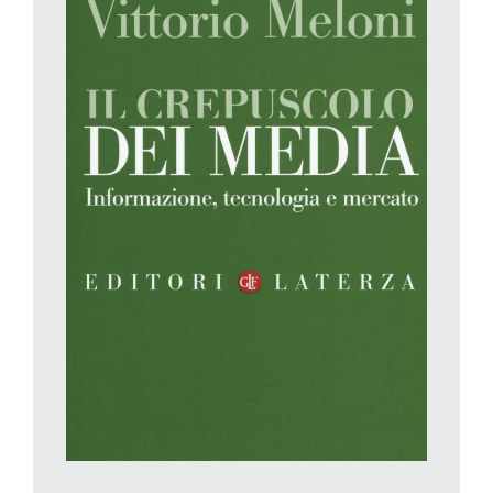
di credibilità». In altri termini, forse c’è un problema non
dichiarato di qualità e autorevolezza perdute, oltre che un mai
troppo indagato problema di analfabetismo verso la lettura dei
giornali. E ancora, i ricavi della pubblicità, storicamente l’introito
maggiore di queste imprese, da qualche tempo cedono il
primato al poco che resta delle varie forme di vendita; nel
contempo si cercano nuovi giacimenti: il contributo volontario,
la vendita di servizi commerciali, investimenti specifici sulla
credibilità, come nel caso del «New York Times», che ha
recentemente deciso di finanziare con cinque milioni di dollari
straordinari inchieste specifiche sulla presidenza Trump.
Di fatto, il futuro dell’informazione sta tutto nei nuovi compiti cui
quest’ultima dovrà rispondere: non più la pubblicità, non più le
vendite come le conosciamo da sempre, forse nemmeno più i
click
sui
banner
della sua versione digitale. Secondo Meloni le
vere sfide del futuro, quelle che tanto piacciono ai
massmediologi un po’ millenaristi richiamati all’inizio,
potrebbero essere quelle della ricerca della via verso la verità,