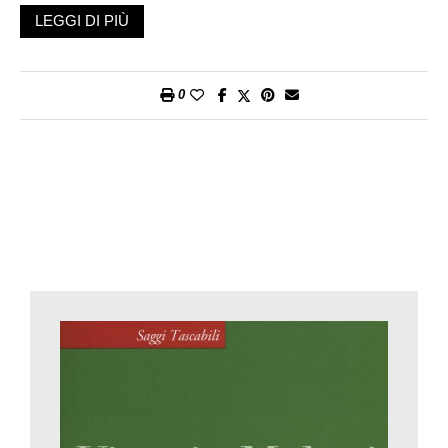
averci insegnato. Di questa seconda e più saggia squadra fa
LEGGI DI PIÙ
parte Vittorio Meloni, che ha lavorato con mansioni di
responsabilità in IBM, Olivetti, Alfa Romeo, Telecom ed è ora
capo delle relazioni esterne di Intesa Sanpaolo e consigliere di
0
amministrazione di ADS e di Auditel.
Questo suo appena pubblicato
Il crepuscolo dei media.
Informazione, tecnologia e mercato
è una analisi piena di dati
delle evoluzioni in atto nel mondo dell’informazione, italiana e
globale. Quindi, giornali, radio, televisioni, nuovi e
social media
;
con le tematiche sorelle della pubblicità, dei ricavi, della ormai
presentissima verità e delle sue declinazioni. Prendiamo la
stampa scritta, i giornali in senso stretto. Ci sono degli
indicatori che ci dicono molto sulle evoluzioni della società
dell’informazione; in Italia, per esempio, incrociando qualche
prospettiva si vede benissimo che il declino dei quotidiani, che
è grave e misurabilissimo nei numeri, ha magari anche qua e
là qualche causa meno vistosa: tra l’altro non è difficile
dimostrare che «il declino dei quotidiani ha molte cause, ma tra
queste possiamo annoverare senz’altro una crescente perdita