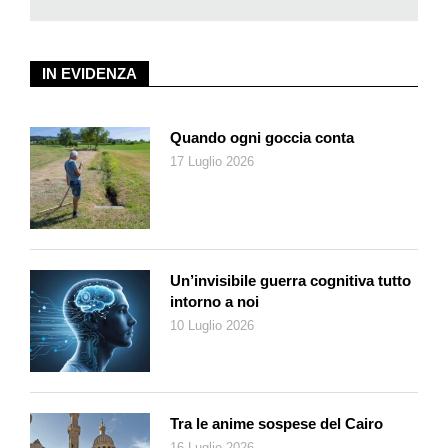
la rivalutazione del fatto oggettivo a fronte dell’atomizzazione
della cronaca in una serie infinita di opinioni ed emozioni, di
fantasticherie, di indiscrezioni, di fandonie, di rabbia, di falsità;
IN EVIDENZA
insomma, di tutto quello che con l’informazione finisce per non
avere, a maggior ragione nell’era dell’Internet imperante, nulla
a che fare.
Quando ogni goccia conta
17 Luglio 2026
Un’invisibile guerra cognitiva tutto
intorno a noi
10 Luglio 2026
Tra le anime sospese del Cairo
16 Luglio 2026