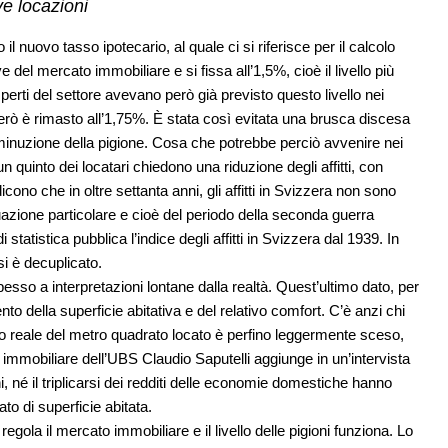
ve locazioni
o il nuovo tasso ipotecario, al quale ci si riferisce per il calcolo
ve del mercato immobiliare e si fissa all’1,5%, cioè il livello più
erti del settore avevano però già previsto questo livello nei
però è rimasto all’1,75%. È stata così evitata una brusca discesa
minuzione della pigione. Cosa che potrebbe perciò avvenire nei
 quinto dei locatari chiedono una riduzione degli affitti, con
cono che in oltre settanta anni, gli affitti in Svizzera non sono
ituazione particolare e cioè del periodo della seconda guerra
statistica pubblica l’indice degli affitti in Svizzera dal 1939. In
 si è decuplicato.
spesso a interpretazioni lontane dalla realtà. Quest’ultimo dato, per
to della superficie abitativa e del relativo comfort. C’è anzi chi
zzo reale del metro quadrato locato è perfino leggermente sceso,
 immobiliare dell’UBS Claudio Saputelli aggiunge in un’intervista
, né il triplicarsi dei redditi delle economie domestiche hanno
ato di superficie abitata.
egola il mercato immobiliare e il livello delle pigioni funziona. Lo