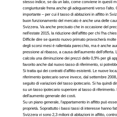
stesso indice, se da un lato, come conviene in questi 
congiunturale frena anche gli adeguamenti verso l’alto. 
importante – per cui il tasso di abitazioni in affitto in Svi
buon funzionamento del mercato è anche una delle cause
Svizzera. Va anche precisato che in occasione del preced
nell’estate 2015, la riduzione dell’affitto per chi l’ha chie
Difficile dire se questo nuovo primato provocherà molte ri
degli scorsi mesi è rallentata parecchio, ma è anche aum
pressione al ribasso, a causa dell’aumento dell’offerta.
calcola una diminuzione dei prezzi dello 0,9% per gli app
favorito anche dal nuovo tasso di riferimento, si potreb
Si tratta qui dei contratti d’affitto esistenti. Le nuove loc
riferimento ipotecario serve invece, dal settembre 2008,
seguito di variazioni del tasso ipotecario. Si ha quindi di
su un tasso ipotecario superiore al tasso di riferimento.
dell’aumento generale dei costi.
Su un piano generale, l’appartamento in affitto può esser
proprietà. Soprattutto i bassi tassi di interesse hanno fa
Svizzera vi sono 2,3 milioni di abitazioni in affitto, con