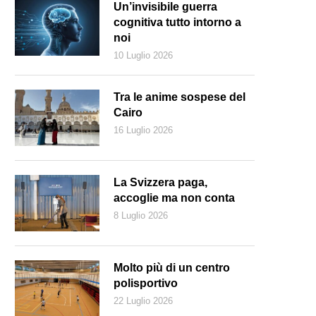
Un’invisibile guerra
cognitiva tutto intorno a
noi
10 Luglio 2026
Tra le anime sospese del
Cairo
16 Luglio 2026
La Svizzera paga,
accoglie ma non conta
8 Luglio 2026
condo le statistiche, negli ultimi 70 anni gli affitti in Svizzera non sono
Molto più di un centro
polisportivo
22 Luglio 2026