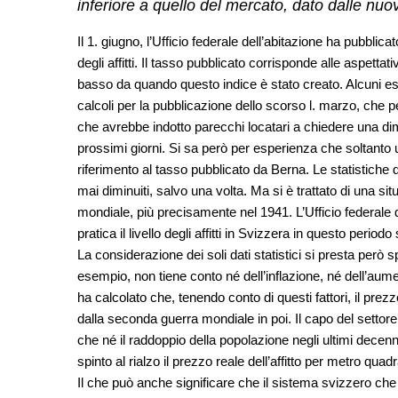
inferiore a quello del mercato, dato dalle nuo
Il 1. giugno, l’Ufficio federale dell’abitazione ha pubblicat
degli affitti. Il tasso pubblicato corrisponde alle aspettati
basso da quando questo indice è stato creato. Alcuni esp
calcoli per la pubblicazione dello scorso l. marzo, che 
che avrebbe indotto parecchi locatari a chiedere una di
prossimi giorni. Si sa però per esperienza che soltanto un
riferimento al tasso pubblicato da Berna. Le statistiche di
mai diminuiti, salvo una volta. Ma si è trattato di una s
mondiale, più precisamente nel 1941. L’Ufficio federale di 
pratica il livello degli affitti in Svizzera in questo periodo
La considerazione dei soli dati statistici si presta però 
esempio, non tiene conto né dell’inflazione, né dell’aumen
ha calcolato che, tenendo conto di questi fattori, il pre
dalla seconda guerra mondiale in poi. Il capo del settore
che né il raddoppio della popolazione negli ultimi decenni
spinto al rialzo il prezzo reale dell’affitto per metro quadr
Il che può anche significare che il sistema svizzero che r