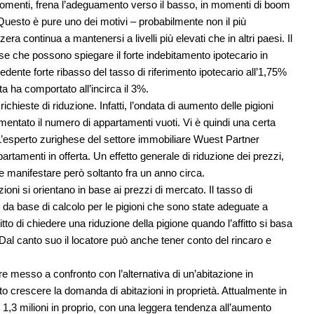
momenti, frena l’adeguamento verso il basso, in momenti di boom
Questo è pure uno dei motivi – probabilmente non il più
zzera continua a mantenersi a livelli più elevati che in altri paesi. Il
 che possono spiegare il forte indebitamento ipotecario in
ente forte ribasso del tasso di riferimento ipotecario all’1,75%
sta ha comportato all’incirca il 3%.
chieste di riduzione. Infatti, l’ondata di aumento delle pigioni
entato il numero di appartamenti vuoti. Vi è quindi una certa
 L’esperto zurighese del settore immobiliare Wuest Partner
artamenti in offerta. Un effetto generale di riduzione dei prezzi,
be manifestare però soltanto fra un anno circa.
azioni si orientano in base ai prezzi di mercato. Il tasso di
 da base di calcolo per le pigioni che sono state adeguate a
ritto di chiedere una riduzione della pigione quando l’affitto si basa
 Dal canto suo il locatore può anche tener conto del rincaro e
e messo a confronto con l’alternativa di un’abitazione in
tto crescere la domanda di abitazioni in proprietà. Attualmente in
tro 1,3 milioni in proprio, con una leggera tendenza all’aumento