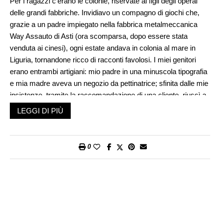
Per i ragazzi c’erano le colonie, riservate ai figli degli operai
delle grandi fabbriche. Invidiavo un compagno di giochi che,
grazie a un padre impiegato nella fabbrica metalmeccanica
Way Assauto di Asti (ora scomparsa, dopo essere stata
venduta ai cinesi), ogni estate andava in colonia al mare in
Liguria, tornandone ricco di racconti favolosi. I miei genitori
erano entrambi artigiani: mio padre in una minuscola tipografia
e mia madre aveva un negozio da pettinatrice; sfinita dalle mie
insistenze, tramite la raccomandazione di una cliente, riuscì a
trovarmi un posto nella colonia marina di Arma di Taggia
LEGGI DI PIÙ
gestita dall’Unione Industriali della provincia di Asti.
Era l’agosto nel 1949, era morto da poco il Grande Torino e io
avevo 12 anni. Siamo andati e ritornati in treno, su vagoni
0
riservati, portandoci un corredo di ricambi con un numero
cucito sopra per poterli riconoscere. Solo maschi, le bambine
ci avevano preceduti nel mese di luglio. L’elemento femminile
era rappresentato dalle signorine che ci governavano;
studiavano per diventare maestre e in quel modo si
guadagnavano la vacanza al mare. Ci ospitava una ex