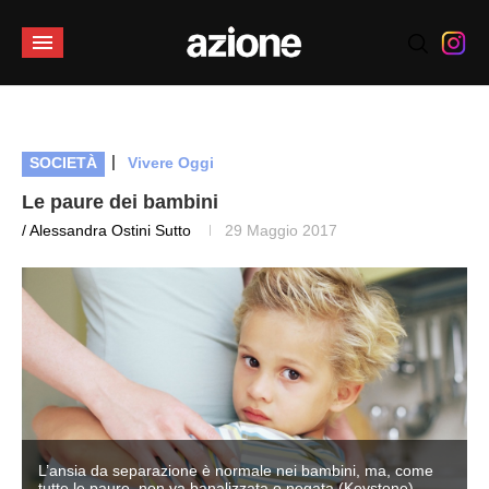
|
SOCIETÀ
Vivere Oggi
Le paure dei bambini
/ Alessandra Ostini Sutto
29 Maggio 2017
L’ansia da separazione è normale nei bambini, ma, come
tutte le paure, non va banalizzata o negata (Keystone)