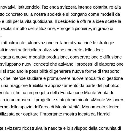
vativi. Istituendolo, l’azienda svizzera intende contribuire alla
tto concreto sulla nostra società e si pongano come modelli da
tili per la vita quotidiana. Il desiderio è offrire a idee scelte la
ecita il motto dell’istituzione, «progetti pionieri», in grado di
.
 attualmente: «Innovazione collaborativa», cioè le strategie
ti in vari settori alla realizzazione concrete delle idee;
legata a nuove modalità produzione, conservazione e diffusione
sviluppano nuovi concetti che attivano i processi di elaborazione
cui si studiano le possibilità di generare nuove forme di trasporto
, che intende studiare e promuovere nuove modalità di gestione
e una maggiore fruibilità e apprezzamento da parte del pubblico.
tenuto in Ticino un progetto della Fondazione Monte Verità di
ata in un museo. Il progetto è stato denominato «Monte Visione».
erno dello spazio dell’area di Monte Verità. Monumento storico
 utilizzata per ospitare l’importante mostra ideata da Harald
arte svizzero ricostruiva la nascita e lo sviluppo della comunità di