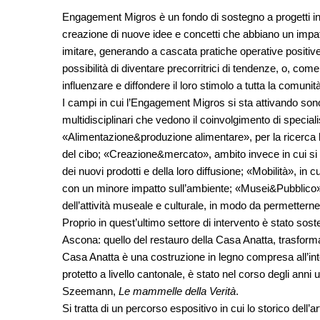
Engagement Migros è un fondo di sostegno a progetti inno
creazione di nuove idee e concetti che abbiano un impa
imitare, generando a cascata pratiche operative positive e u
possibilità di diventare precorritrici di tendenze, o, come r
influenzare e diffondere il loro stimolo a tutta la comunità
I campi in cui l’Engagement Migros si sta attivando sono
multidisciplinari che vedono il coinvolgimento di specialis
«Alimentazione&produzione alimentare», per la ricerca 
del cibo; «Creazione&mercato», ambito invece in cui si 
dei nuovi prodotti e della loro diffusione; «Mobilità», in 
con un minore impatto sull’ambiente; «Musei&Pubblico»
dell’attività museale e culturale, in modo da permettern
Proprio in quest’ultimo settore di intervento è stato sos
Ascona: quello del restauro della Casa Anatta, trasform
Casa Anatta è una costruzione in legno compresa all’int
protetto a livello cantonale, è stato nel corso degli anni
Szeemann,
Le mammelle della Verità
.
Si tratta di un percorso espositivo in cui lo storico dell’