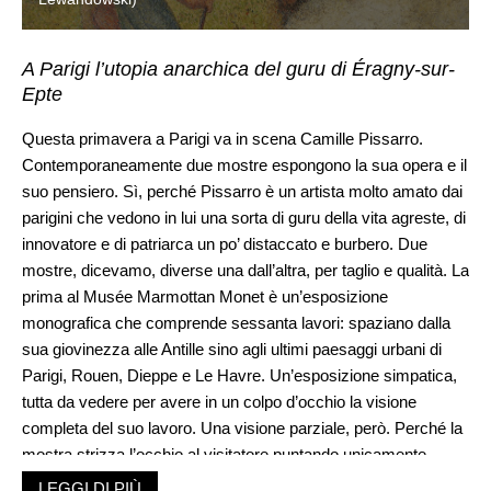
A Parigi l’utopia anarchica del guru di Éragny-sur-
Epte
Questa primavera a Parigi va in scena Camille Pissarro.
Contemporaneamente due mostre espongono la sua opera e il
suo pensiero. Sì, perché Pissarro è un artista molto amato dai
parigini che vedono in lui una sorta di guru della vita agreste, di
innovatore e di patriarca un po’ distaccato e burbero. Due
mostre, dicevamo, diverse una dall’altra, per taglio e qualità. La
prima al Musée Marmottan Monet è un’esposizione
monografica che comprende sessanta lavori: spaziano dalla
sua giovinezza alle Antille sino agli ultimi paesaggi urbani di
Parigi, Rouen, Dieppe e Le Havre. Un’esposizione simpatica,
tutta da vedere per avere in un colpo d’occhio la visione
completa del suo lavoro. Una visione parziale, però. Perché la
mostra strizza l’occhio al visitatore puntando unicamente
sull’aspetto bucolico delle sue opere. Al contrario il Musée du
LEGGI DI PIÙ