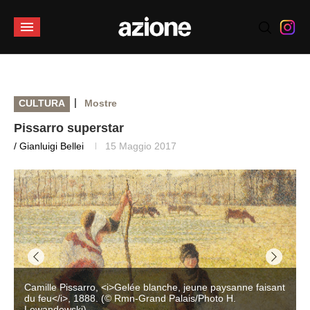
|
CULTURA
Mostre
Pissarro superstar
/ Gianluigi Bellei
15 Maggio 2017
Camille Pissarro, <i>Gelée blanche, jeune paysanne faisant
du feu</i>, 1888. (© Rmn-Grand Palais/Photo H.
Lewandowski)