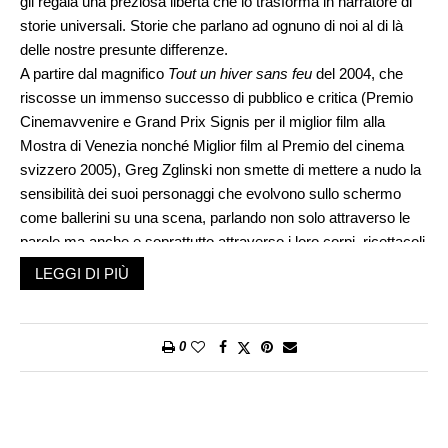
gli regala una preziosa libertà che lo trasforma in narratore di
storie universali. Storie che parlano ad ognuno di noi al di là
delle nostre presunte differenze.
A partire dal magnifico
Tout un hiver sans feu
del 2004, che
riscosse un immenso successo di pubblico e critica (Premio
Cinemavvenire e Grand Prix Signis per il miglior film alla
Mostra di Venezia nonché Miglior film al Premio del cinema
svizzero 2005), Greg Zglinski non smette di mettere a nudo la
sensibilità dei suoi personaggi che evolvono sullo schermo
come ballerini su una scena, parlando non solo attraverso le
parole ma anche e soprattutto attraverso i loro corpi, ricettacoli
di una sensibilità impossibile da arginare.
LEGGI DI PIÙ
Il suo ultimo film,
Animals
, presentato quest’anno alla
prestigiosa Berlinale nella sezione Forum, non fa di certo
eccezione, anzi, da questo punto di vista sembra spingersi
0
ancora più in là, oltre la realtà sensibile fino a sfiorare
l’astrazione.
Animals
trasforma i sentimenti dei suoi
protagonisti in colori, impalpabili ma estremamente vividi.
Quello che però non tutti sanno è che dietro l’intrigante storia