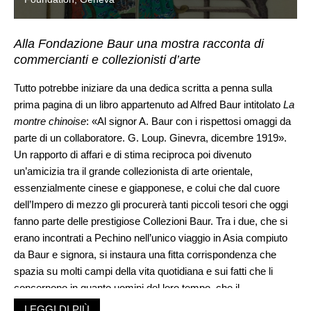
Alla Fondazione Baur una mostra racconta di
commercianti e collezionisti d’arte
Tutto potrebbe iniziare da una dedica scritta a penna sulla
prima pagina di un libro appartenuto ad Alfred Baur intitolato
La
montre chinoise
: «Al signor A. Baur con i rispettosi omaggi da
parte di un collaboratore. G. Loup. Ginevra, dicembre 1919».
Un rapporto di affari e di stima reciproca poi divenuto
un’amicizia tra il grande collezionista di arte orientale,
essenzialmente cinese e giapponese, e colui che dal cuore
dell’Impero di mezzo gli procurerà tanti piccoli tesori che oggi
fanno parte delle prestigiose Collezioni Baur. Tra i due, che si
erano incontrati a Pechino nell’unico viaggio in Asia compiuto
da Baur e signora, si instaura una fitta corrispondenza che
spazia su molti campi della vita quotidiana e sui fatti che li
concernono in quanto uomini del loro tempo, che il
collezionista svizzero classifica con meticolosità. Dall’altra
LEGGI DI PIÙ