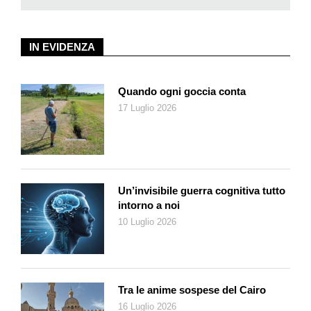
avuto successo a Ceylon con il commercio del tè, mentre
Gustave Loup, nato in Cina, era il discendente di una famiglia
IN EVIDENZA
di orologiai emigrati dalla Val-de-Travers nel Canton Neuchâtel,
che avevano sfruttato fin dalla metà dell’800 la passione dei
nobili cinesi per i meccanismi sofisticati che venivano
Quando ogni goccia conta
dall’Occidente e dalla Svizzera in particolare: orologi da tasca,
17 Luglio 2026
a cucù, pendole,
boîtes à musiqu
e, automi meccanici che un
padre gesuita aveva fatto conoscere tempo prima
all’Imperatore.
Installatasi in Cina, la famiglia Loup aveva impiantato un’attività
di import-export che toccava diversi settori del commercio
Un’invisibile guerra cognitiva tutto
internazionale. Erano tempi nei quali molti nostri compatrioti
intorno a noi
dovevano emigrare: chi per creare nuove attività industriali,
10 Luglio 2026
professionali o commerciali, chi, più prosaicamente, alla
ricerca di un lavoro che gli permettesse di sfuggire alla povertà
casalinga.
In secondo luogo c’è il desiderio di dare spessore ai tesori
Tra le anime sospese del Cairo
della collezione, inserendoli in un contesto che permetta di
16 Luglio 2026