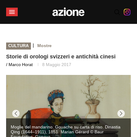
|
CULTURA
Mostre
Storie di orologi svizzeri e antichità cinesi
/ Marco Horat
8 Maggio 2017
Moglie del mandarino. Gouache su carta di riso. Dinastia
Qing (1644–1911), 1851. Marian Gérard © Baur
Foundation, Geneva