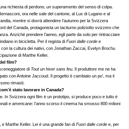
 una richiesta di perdono, un superamento del senso di colpa.
Bernasconi, ora nelle sale del cantone, al Lux di Lugano e al
andia, mentre si dovrà attendere l’autunno per la Svizzera
ord del Canada, protagonista un taciturno poliziotto svizzero che
nza. Anziché prendere l’aereo, egli parte da solo per rintracciare
ndiano in bicicletta. Per il regista di
Fuori dalle corde
e
 con la cultura dei nativi, con Jonathan Zaccai, Evelyn Brochu
cipazione di Marthe Keller.
del film?
 sceneggiatore di
Tout un hiver sans feu
. Il produttore me ne ha
ppato con Antoine Jaccoud. Il progetto è cambiato un po’, ma il
 sono rimasti.
com’è stato lavorare in Canada?
e. In Svizzera ogni film è un prototipo, si produce poco e tutto è
ionali e americane: l’anno scorso il cinema ha smosso 800 milioni
a, e Marthe Keller. Lei è una grande fan di
Fuori dalle corde
e, per