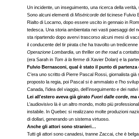
Un incidente, un inseguimento, una ricerca della verità,
Sono alcuni elementi di
Miséricorde
del ticinese Fulvio 
Rialto di Locarno, dopo essere uscito in gennaio in Rom
tedesca. Una storia ambientata nei vasti paesaggi del n
sta ripartendo dopo avervi trascorso alcuni mesi di vaca
il conducente del tir pirata che ha travolto un tredicenne i
Operazione Lombardia
, un thriller
on the road
a contatto
(era Sarah in
Tom à la ferme
di Xavier Dolan) e la parte
Fulvio Bernasconi, qual è stato il punto di partenza 
C’era uno scritto di Pierre Pascal Rossi, giornalista già
proposto la regia, poi Pascal si è ammalato e l’ho svilu
Canada, l’idea del viaggio, dell’inseguimento e dei nativi
Lei all’estero aveva già girato
Fuori dalle corde
, ma 
L’audiovisivo là è un altro mondo, molto più professional
instabile. In Quebec si realizzano molte produzioni naz
di dollari, generando un sistema virtuoso.
Anche gli attori sono stranieri…
Tutti gli attori sono canadesi, tranne Zaccai, che è belg