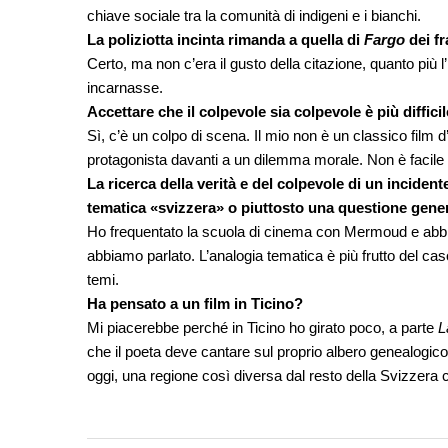
chiave sociale tra la comunità di indigeni e i bianchi.
La poliziotta incinta rimanda a quella di
Fargo
dei fr
Certo, ma non c’era il gusto della citazione, quanto più l
incarnasse.
Accettare che il colpevole sia colpevole è più difficil
Sì, c’è un colpo di scena. Il mio non è un classico film d’
protagonista davanti a un dilemma morale. Non è facile
La ricerca della verità e del colpevole di un incident
tematica «svizzera» o piuttosto una questione gene
Ho frequentato la scuola di cinema con Mermoud e abbiam
abbiamo parlato. L’analogia tematica è più frutto del ca
temi.
Ha pensato a un film in Ticino?
Mi piacerebbe perché in Ticino ho girato poco, a parte
L
che il poeta deve cantare sul proprio albero genealogico
oggi, una regione così diversa dal resto della Svizzera co