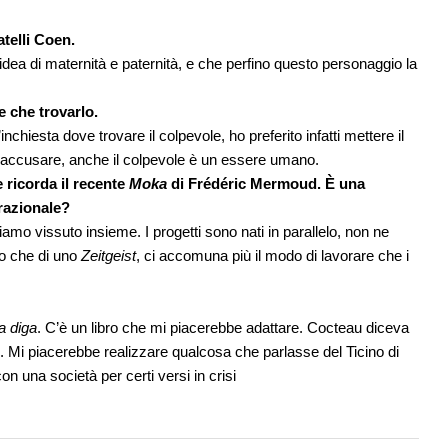
atelli Coen.
’idea di maternità e paternità, e che perfino questo personaggio la
e che trovarlo.
inchiesta dove trovare il colpevole, ho preferito infatti mettere il
 accusare, anche il colpevole è un essere umano.
e ricorda il recente
Moka
di Frédéric Mermoud. È una
razionale?
o vissuto insieme. I progetti sono nati in parallelo, non ne
so che di uno
Zeitgeist
, ci accomuna più il modo di lavorare che i
a diga
. C’è un libro che mi piacerebbe adattare. Cocteau diceva
. Mi piacerebbe realizzare qualcosa che parlasse del Ticino di
n una società per certi versi in crisi