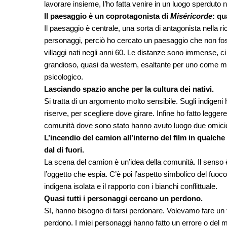
lavorare insieme, l’ho fatta venire in un luogo sperduto
Il paesaggio è un coprotagonista di
Miséricorde
: qu
Il paesaggio è centrale, una sorta di antagonista nella 
personaggi, perciò ho cercato un paesaggio che non fosse
villaggi nati negli anni 60. Le distanze sono immense, ci
grandioso, quasi da western, esaltante per uno come me
psicologico.
Lasciando spazio anche per la cultura dei nativi.
Si tratta di un argomento molto sensibile. Sugli indigeni h
riserve, per scegliere dove girare. Infine ho fatto legge
comunità dove sono stato hanno avuto luogo due omicidi,
L’incendio del camion all’interno del film in qualch
dal di fuori.
La scena del camion è un’idea della comunità. Il senso è
l’oggetto che espia. C’è poi l’aspetto simbolico del fuoco
indigena isolata e il rapporto con i bianchi conflittuale.
Quasi tutti i personaggi cercano un perdono.
Sì, hanno bisogno di farsi perdonare. Volevamo fare un fi
perdono. I miei personaggi hanno fatto un errore o del ma