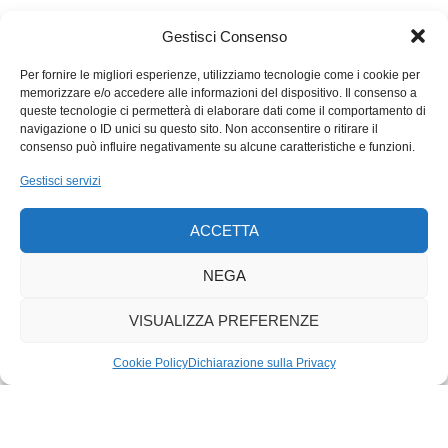
dando la preferenza ai prodotti locali, che evitano gli effetti
negativi dei lunghi trasporti, ma, in pari tempo, sostenendo
Gestisci Consenso
l’agricoltura dei paesi in via di sviluppo: qui, sta la trappola di un
inganno. Serve, insomma, una netta distinzione. La bancarella
Per fornire le migliori esperienze, utilizziamo tecnologie come i cookie per
memorizzare e/o accedere alle informazioni del dispositivo. Il consenso a
non è sinonimo di cibo di casa nostra. Comunque, qui ci si
queste tecnologie ci permetterà di elaborare dati come il comportamento di
addentra in un argomento di grande, anzi eccessiva attualità.
navigazione o ID unici su questo sito. Non acconsentire o ritirare il
Mai, come oggi, si era tanto parlato di cucina, gastronomia,
consenso può influire negativamente su alcune caratteristiche e funzioni.
enologia, affidandosi a figure addirittura carismatiche, i grandi
Gestisci servizi
chef, che hanno soppiantato gli stilisti. Intanto, continuano ad
affacciarsi nuove tendenze: dopo vegetariani e vegani, è la
ACCETTA
volta dei cuochi che puntano sulla cucina a base d’insetti. Per il
momento, i consumatori ticinesi esitano.
NEGA
VISUALIZZA PREFERENZE
Cookie Policy
Dichiarazione sulla Privacy