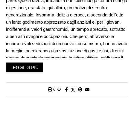
parte. Quella tavola, imbandita con cibi di lunga cottura e lunga
digestione, era stata, già allora, un motivo di scontro
generazionale. Insomma, delizia o croce, a seconda dell’età:
un lento godimento apprezzato dagli anziani e, per i giovani,
indifferenti ai valori gastronomici, un tempo sprecato, sottratto
a ben altri svaghi e occupazioni. Che però, attraverso le
innumerevoli seduzioni di un nuovo consumismo, hanno avuto
la meglio, accelerando una sostituzione di gusti e usi, di cui il
pranzo domenicale rappresenta la prima vittima, addirittura il
simbolo di un cambiamento forse irreversibile. Ancora da
LEGGI DI PIÙ
decifrare in tutti i suoi effetti, visibili o nascosti, reali o illusori.
Certo la nuova immagine di giornate festive dove, dalla tavola
e dal divano di casa, ci si è trasferiti nelle palestre, nelle
0
piscine, sulle piste ciclabili, sui sentieri di montagna, sembra
confermare il pieno successo di una buona causa. Alla pigrizia,
alla golosità, all’isolamento, si sono, via via, preferiti l’attività
fisica, l’alimentazione ipocalorica, il contatto con la natura, il
bisogno di condividere con gli altri un’esperienza cosiddetta
d’aggregazione. Di fronte a questo quadro esemplare, sul