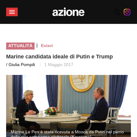
|
ATTUALITÀ
Esteri
Marine candidata ideale di Putin e Trump
/ Giulia Pompili
1 Maggio 2017
Marine Le Pen è stata ricevuta a Mosca da Putin nel pieno
della sua campagna elettorale (Keystone)