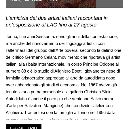
L’amicizia dei due artisti italiani raccontata in
un’esposizione al LAC fino al 27 agosto
Torino, fine anni Sessanta: sono gli anni della contestazione,
ma anche del rinnovamento dei linguaggi artistici con
l’affermarsi del gruppo dell’Arte povera, secondo la definizione
del critico Germano Celant, movimento che riportava gli artisti
italiani alla ribalta internazionale. In corso Principe Oddone al
numero 88 c’è lo studio di Alighiero Boetti, giovane torinese di
famiglia aristocratica approdato all’arte da autodidatta dopo
aver abbandonato gli studi di economia. Nel 1967 aveva già
tenuto la sua prima personale alla galleria Christian Stein.
Autodidatta è anche il poco più che ventenne Salvo (nome
d’arte per Salvatore Mangione) che condivide l’atelier con
Alighiero. Trasferitosi con la famiglia a Torino nel 1956 dalla
provincia di Enna, Salvo fino a qualche anno prima si
manteneva dipingendo ritratti, paesaggi e copie da opere di
LEGGI DI PIÙ