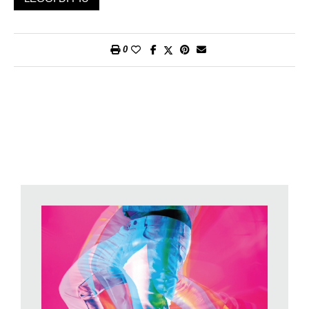
un perfetto esempio sotto vari aspetti. Il testo è stato scelto da
Officina Teatro di Mirko D’Urso per una versione che ha
debuttato con successo al Teatro Foce di Lugano: con lui in
0
scena Ylenia Santo per la regia di Gaddo Bagnoli.
Un linguaggio crudo, triviale e cinico, percorso da venature
british
avvolge un dialogo dal ritmo incalzante distribuito in una
serie di quadri che ricostruiscono il legame fra Abbie e Stuart,
una coppia unita dalla perversione sessuale, dalla sofferenza
per l’assenza di un figlio mancato ma anche dall’amore. Una
dimensione che si specchia in
Chi ha paura di Virginia Woolf?
di Edward Albee dove ricordiamo il burrascoso rapporto di
George e Martha, tra l’altro appena andato in scena al Teatro
Sociale di Bellinzona: un classico caso di
serendipity
. Ad
Amore ricucito
, spettacolo che al Foce è stato vietato ai minori
di 18 anni, può risultare scioccante per le evocazioni di
pratiche sessuali spinte, innaturali, va tuttavia riconosciuta la
perfetta architettura drammaturgica di Neilson. I due attori in
scena sono molto bravi e credibili. Dalla calibrata ironia di
Mirko D’Urso per i maniacali e rabbiosi giochi proibiti di Stuart