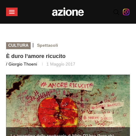
|
CULTURA
Spettacoli
È duro l’amore ricucito
/ Giorgio Thoeni
1 Maggio 2017
La locandina dello spettacolo di Mirlo D'Urso (foce.ch)