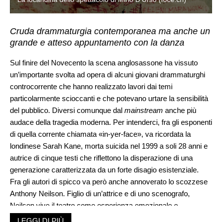
Cruda drammaturgia contemporanea ma anche un
grande e atteso appuntamento con la danza
Sul finire del Novecento la scena anglosassone ha vissuto
un’importante svolta ad opera di alcuni giovani drammaturghi
controcorrente che hanno realizzato lavori dai temi
particolarmente scioccanti e che potevano urtare la sensibilità
del pubblico. Diversi comunque dal
mainstream
anche più
audace della tragedia moderna. Per intenderci, fra gli esponenti
di quella corrente chiamata «in-yer-face», va ricordata la
londinese Sarah Kane, morta suicida nel 1999 a soli 28 anni e
autrice di cinque testi che riflettono la disperazione di una
generazione caratterizzata da un forte disagio esistenziale.
Fra gli autori di spicco va però anche annoverato lo scozzese
Anthony Neilson. Figlio di un’attrice e di uno scenografo,
Neilson vive il teatro come esperienza emozionale e
provocazione.
Amore ricucito
(
Stitching
) scritto nel 2002 ne è
LEGGI DI PIÙ