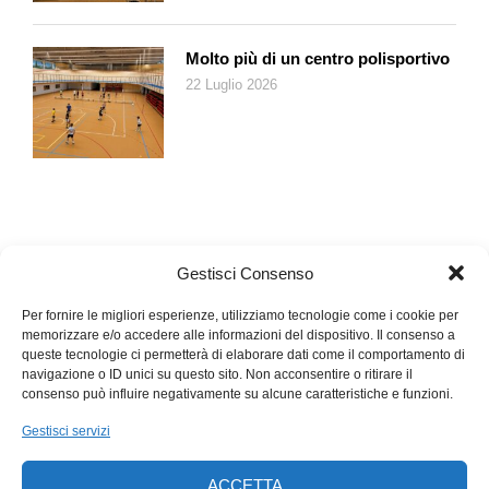
(Premio svizzero della Danza 2015) del ticinese Antonio
Bühler e di Brigitte Meuwly e la presentazione al Museo Vela
Molto più di un centro polisportivo
del libro di Anne Davier e Annie Soquet sulla storia della danza
22 Luglio 2026
contemporanea in Svizzera (già recensito su queste pagine).
Infine non dimentichiamo
Mi presento
, un momento speciale
dedicato alle scuole di danza, dove si muovono i primi passi…
Gestisci Consenso
Per fornire le migliori esperienze, utilizziamo tecnologie come i cookie per
memorizzare e/o accedere alle informazioni del dispositivo. Il consenso a
queste tecnologie ci permetterà di elaborare dati come il comportamento di
navigazione o ID unici su questo sito. Non acconsentire o ritirare il
consenso può influire negativamente su alcune caratteristiche e funzioni.
Gestisci servizi
ACCETTA