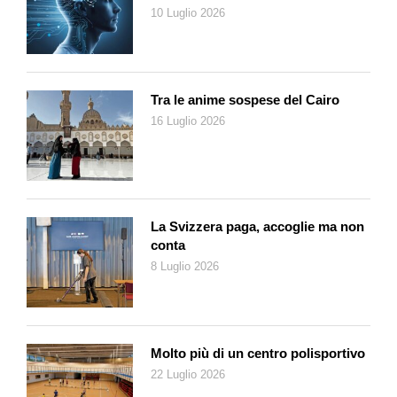
tratto lo raggiunse e gli disse ridendo di cuore:
“
questa volta ti
10 Luglio 2026
ho beccato!
”
. Ma guarda un po’, rispose lui, pensavo proprio
fossi tu».
Appena trentenne fa subito scandalo con due dipinti:
Olympia
,
che rappresenta una giovane sedicenne nuda e sfrontata che ti
Tra le anime sospese del Cairo
guarda dritto negli occhi, e
Le déjeuner sur l’herbe
, tela
16 Luglio 2026
irriverente con quella donna nuda fra uomini vestiti in mezzo
all’erba. Ma Manet è un artista parigino, fino al midollo, e i suoi
dipinti ritraggono la vita e l’ambiente di quegli anni in fermento.
Un artista moderno interessato più che ai luoghi e
all’architettura agli umili che definisce gli «eroi moderni».
La Svizzera paga, accoglie ma non
conta
La mostra milanese è divisa per argomenti. Inizia con i suoi
8 Luglio 2026
amici: Émile Zola, ritratto con un libro in mano e sullo sfondo
una copia di quell’Olympia che lui definisce la «figlia del nostro
tempo, che incontrate sui marciapiedi, con le spalle strette in
uno scialletto di lana stinta», poi Stéphane Mallarmé che lo
Molto più di un centro polisportivo
elogia in numerosi articoli, Berthe Morisot, pittrice, cognata e
forse amante dell’artista. Segue l’influenza degli artisti spagnoli
22 Luglio 2026
come si evince dal
Combattimento di tori
del 1865 e dal