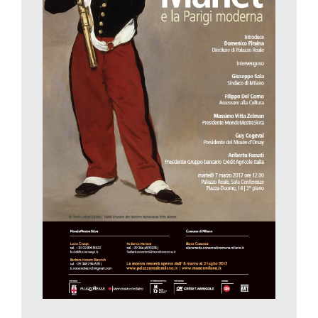
conclusione di un percorso di collaborazione con il museo
parigino che aveva visto precedentemente realizzare quelle di
Degas nel 2012, Renoir nel 2013 e di Monet nel 2015. Con la
nuova sindaca 5 stelle Torino ha perso quest’occasione…
Parigi, dicevamo. Manet vive quell’esaltante avventura che è
stata la riqualificazione della città da parte del Barone
Georges-Eugène Haussmann nominato prefetto della Senna
nel 1853 da Napoleone III. È un periodaccio fra colpi di stato,
barricate, tribunali speciali, deportazioni in Algeria. Nel 1852
Luigi Napoleone si fa proclamare Napoleone III. Napoleone il
piccolo, secondo Victor Hugo. Haussmann è il viceimperatore.
Sventra la città per abbellirla, ingrandirla, sanarla dal putridume
maleodorante di alcune zone. Un personaggio energico,
testardo, astuto – sciocco e meschino per altri – che ridisegna
il profilo di Parigi con enormi rettilinei, i famosi boulevard, che
servono alla nuova borghesia per costruire ai lati le loro ville
magnifiche ma anche per impedire la costruzione delle
barricate, tanto temute dai Re e dagli Imperatori, nei dedali