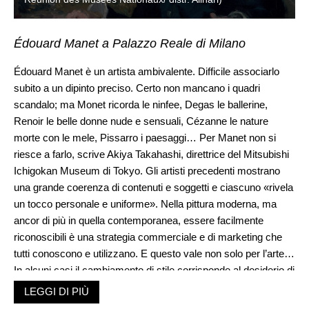
Édouard Manet a Palazzo Reale di Milano
Édouard Manet è un artista ambivalente. Difficile associarlo
subito a un dipinto preciso. Certo non mancano i quadri
scandalo; ma Monet ricorda le ninfee, Degas le ballerine,
Renoir le belle donne nude e sensuali, Cézanne le nature
morte con le mele, Pissarro i paesaggi… Per Manet non si
riesce a farlo, scrive Akiya Takahashi, direttrice del Mitsubishi
Ichigokan Museum di Tokyo. Gli artisti precedenti mostrano
una grande coerenza di contenuti e soggetti e ciascuno «rivela
un tocco personale e uniforme». Nella pittura moderna, ma
ancor di più in quella contemporanea, essere facilmente
riconoscibili è una strategia commerciale e di marketing che
tutti conoscono e utilizzano. E questo vale non solo per l’arte…
In alcuni casi il cambiamento di stile corrisponde al desiderio di
seguire le ultime tendenze; ma anche qui si tratta di marketing.
LEGGI DI PIÙ
Per Manet, al contrario, siamo in presenza di quella che