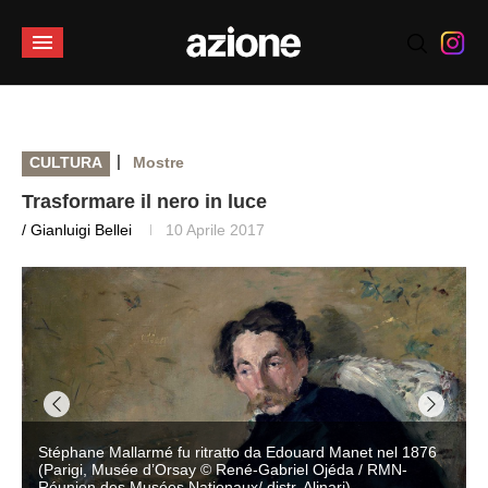
|
CULTURA
Mostre
Trasformare il nero in luce
/ Gianluigi Bellei
10 Aprile 2017
Stéphane Mallarmé fu ritratto da Edouard Manet nel 1876
(Parigi, Musée d’Orsay © René-Gabriel Ojéda / RMN-
Réunion des Musées Nationaux/ distr. Alinari)