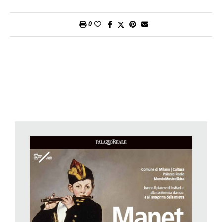
Takahashi chiama polisemia. La sue pennellate sono violente,
eleganti, poetiche, lievi, ma sempre non prevedibili. Insomma,
0
un artista inclassificabile come ha scritto Françoise Cachin,
direttrice del Musée d’Orsay, nel 1983 in occasione della
retrospettiva dedicata all’artista a Parigi e a New York.
Un pittore eclettico; probabilmente il primo dei moderni. A lui
sono state dedicate innumerevoli mostre, da quella citata del
1983 in occasione del centenario della morte a quella del
Mitsubishi Ichigokan Museum di Tokyo del 2010, a quella
veneziana del 2013 dedicata al confronto fra l’
Olympia
di
Manet e la
Venere di Urbino
di Tiziano. Sì, perché Manet
saccheggiava l’arte del passato e soprattutto la citava,
partendo appunto da Tiziano e passando per Velàzquez e
Goya.
Ora è la volta di Milano che a Palazzo Reale propone una
mostra – organizzata da MondoMostre Skira in collaborazione
con il Musée d’Orsay – incentrata sulla sua città: Parigi, quella
moderna di fine Ottocento. Avrebbe dovuto tenersi alla Galleria
civica d’arte moderna e contemporanea di Torino a