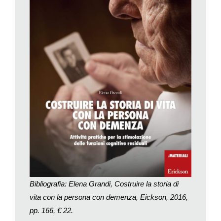
insieme ai suoi pazienti. «È molto emozionante quando le
persone ti danno in mano la loro vita, ti fanno confidenze, ti
raccontano i dolori. Sono frammenti di storia che bisogna
raccogliere con molto rispetto e amore. Chiunque può
accompagnare l’anziano in questo percorso, non solo i
professionisti. L’attività è utile per la manualità della persona
coinvolta, per stimolare la sua capacità di ricordare, per
conservare i ricordi passati e presenti, per rispecchiarsi e
trovarvi le proprie radici e infine anche per la memoria positiva
dei parenti che potranno serbare il frutto di tale lavoro. In
questo album la persona potrà rileggere e vedere ciò che è
stata, cosa ha fatto, da dove viene e cosa sta facendo.».
Il manuale presenta anche molti altri tipi di attività, dalla
costruzione di una bambola con i vestiti del proprio nipotino a
quella dei festoni per Carnevale, ma qui ci interessa soprattutto
Bibliografia: Elena Grandi, Costruire la storia di
raccontare della raccolta autobiografica. Elena Grandi propone
vita con la persona con demenza, Eickson, 2016,
un possibile svolgimento dell’attività in modo dettagliato, anche
pp. 166, € 22.
se poi l’operatore la svilupperà a seconda della sua sensibilità,