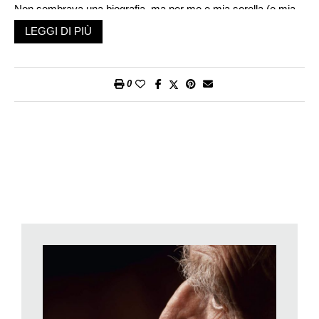
Non sembrava una biografia, ma per me e mia sorella (e mia
cugina e persino mia mamma) questo quadernetto con la
LEGGI DI PIÙ
scrittura tremolante che saltava di palo in frasca è diventato un
preziosissimo pezzo di noi stesse. Per questo, l’ultimo libro di
Elena Grandi, messo su un tavolo in biblioteca tra le novità, ha
0
subito attirato la mia attenzione. E le ho telefonato.
«Ascoltare la storia di vita di un anziano, indipendentemente
dallo stato della sua memoria, è sempre stato emotivamente
rilevante, sia per me che per lui», mi spiega Elena Grandi. «Gli
anziani, anche quelli che sembrano dimenticare tutto,
ricordano con gli occhi e con le mani e con le mani possono
raccontare la loro storia. Quindi costruendo, toccando,
guardando e facendo, si possono ripercorrere meglio anche le
vicende del passato. Per questo partiamo da materiale
concreto, stimoliamo la memoria con fotografie, documenti,
oggetti conosciuti e tutto ciò che racconta una vita e poi
creiamo insieme a loro l’album o la scatola che conterrà questi
ricordi».
Sono anni che Elena Grandi costruisce album autobiografici