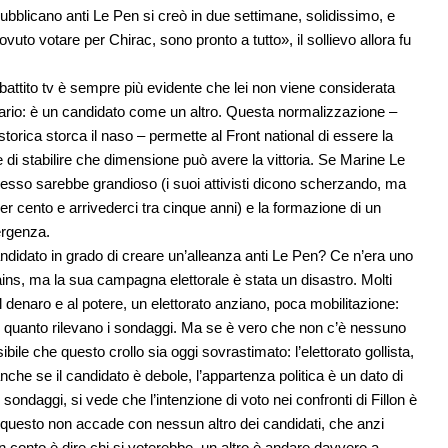
pubblicano anti Le Pen si creò in due settimane, solidissimo, e
vuto votare per Chirac, sono pronto a tutto», il sollievo allora fu
ibattito tv è sempre più evidente che lei non viene considerata
rario: è un candidato come un altro. Questa normalizzazione –
torica storca il naso – permette al Front national di essere la
di stabilire che dimensione può avere la vittoria. Se Marine Le
cesso sarebbe grandioso (i suoi attivisti dicono scherzando, ma
r cento e arrivederci tra cinque anni) e la formazione di un
ergenza.
andidato in grado di creare un’alleanza anti Le Pen? Ce n’era uno
ains, ma la sua campagna elettorale è stata un disastro. Molti
l denaro e al potere, un elettorato anziano, poca mobilitazione:
ndo quanto rilevano i sondaggi. Ma se è vero che non c’è nessuno
bile che questo crollo sia oggi sovrastimato: l’elettorato gollista,
nche se il candidato è debole, l’appartenza politica è un dato di
 sondaggi, si vede che l’intenzione di voto nei confronti di Fillon è
E questo non accade con nessun altro dei candidati, che anzi
n conto è dire chi si voterebbe, un altro è andare davvero a