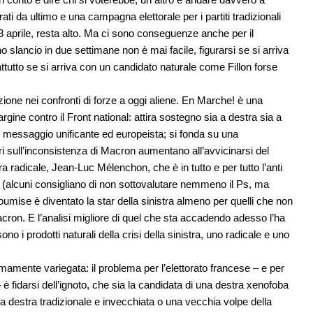
ati da ultimo e una campagna elettorale per i partiti tradizionali
23 aprile, resta alto. Ma ci sono conseguenze anche per il
 slancio in due settimane non è mai facile, figurarsi se si arriva
ttutto se si arriva con un candidato naturale come Fillon forse
azione nei confronti di forze a oggi aliene. En Marche! è una
gine contro il Front national: attira sostegno sia a destra sia a
n messaggio unificante ed europeista; si fonda su una
ri sull’inconsistenza di Macron aumentano all’avvicinarsi del
a radicale, Jean-Luc Mélenchon, che è in tutto e per tutto l’anti
ni (alcuni consigliano di non sottovalutare nemmeno il Ps, ma
soumise è diventato la star della sinistra almeno per quelli che non
acron. E l’analisi migliore di quel che sta accadendo adesso l’ha
 i prodotti naturali della crisi della sinistra, uno radicale e uno
remamente variegata: il problema per l’elettorato francese – e per
 è fidarsi dell’ignoto, che sia la candidata di una destra xenofoba
una destra tradizionale e invecchiata o una vecchia volpe della