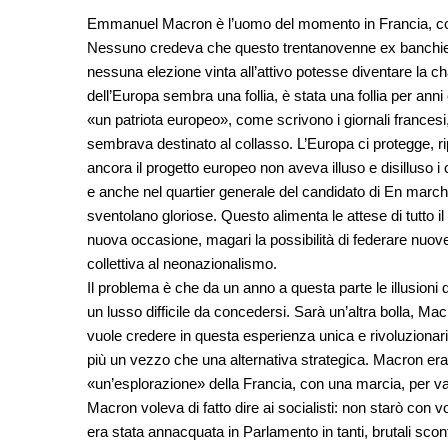
Emmanuel Macron è l’uomo del momento in Francia, con i
Nessuno credeva che questo trentanovenne ex banchiere,
nessuna elezione vinta all’attivo potesse diventare la ch
dell’Europa sembra una follia, è stata una follia per ann
«un patriota europeo», come scrivono i giornali francesi,
sembrava destinato al collasso. L’Europa ci protegge, r
ancora il progetto europeo non aveva illuso e disilluso i c
e anche nel quartier generale del candidato di En march
sventolano gloriose. Questo alimenta le attese di tutto 
nuova occasione, magari la possibilità di federare nuo
collettiva al neonazionalismo.
Il problema è che da un anno a questa parte le illusioni 
un lusso difficile da concedersi. Sarà un’altra bolla, Ma
vuole credere in questa esperienza unica e rivoluzionari
più un vezzo che una alternativa strategica. Macron era
«un’esplorazione» della Francia, con una marcia, per valu
Macron voleva di fatto dire ai socialisti: non starò con vo
era stata annacquata in Parlamento in tanti, brutali scont