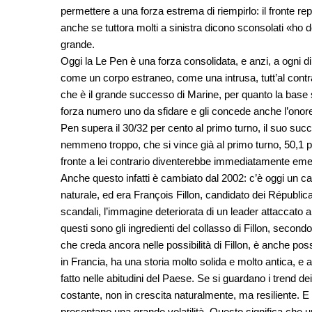
permettere a una forza estrema di riempirlo: il fronte re
anche se tuttora molti a sinistra dicono sconsolati «ho do
grande.
Oggi la Le Pen è una forza consolidata, e anzi, a ogni d
come un corpo estraneo, come una intrusa, tutt’al cont
che è il grande successo di Marine, per quanto la base s
forza numero uno da sfidare e gli concede anche l’onore 
Pen supera il 30/32 per cento al primo turno, il suo suc
nemmeno troppo, che si vince già al primo turno, 50,1 pe
fronte a lei contrario diventerebbe immediatamente em
Anche questo infatti è cambiato dal 2002: c’è oggi un c
naturale, ed era François Fillon, candidato dei Républic
scandali, l’immagine deteriorata di un leader attaccato a
questi sono gli ingredienti del collasso di Fillon, seco
che creda ancora nelle possibilità di Fillon, è anche possi
in Francia, ha una storia molto solida e molto antica, e a
fatto nelle abitudini del Paese. Se si guardano i trend dei
costante, non in crescita naturalmente, ma resiliente. 
presentano una grande volatilità. Questo significa che u