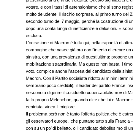
votare, e con i tassi di astensionismo che si sono registr
molto deludente, il rischio sorprese, al primo turno del 
secondo turno del 7 maggio, perché la costruzione di uno
dopo una conta lunga di inefficienze e delusioni. E sopra
escluso.
L’occasione di Macron è tutta qui, nella capacità di attr
compagine che nasce già ora con l’intento di creare un ar
sinistra, con una prevalenza di quest’ultima; propone u
mobilitazione straordinaria. Ma questo non basta. I timo
voto, complice anche l’ascesa del candidato della sinistr
Macron. Con il Partito socialista ridotto ai minimi termi
sembrano poco credibili), il leader del partito France in
riescono a digerire il cosiddetto «ubercapitalismo» di M
fatta proprio Mélenchon, quando dice che lui e Macron sono
centrista, vinca il migliore.
Il problema però non è tanto l’offerta politica che è est
gli osservatori europei, che puntano tutto sulla Francia –
con su un po’ di belletto, o il candidato debolissimo di 