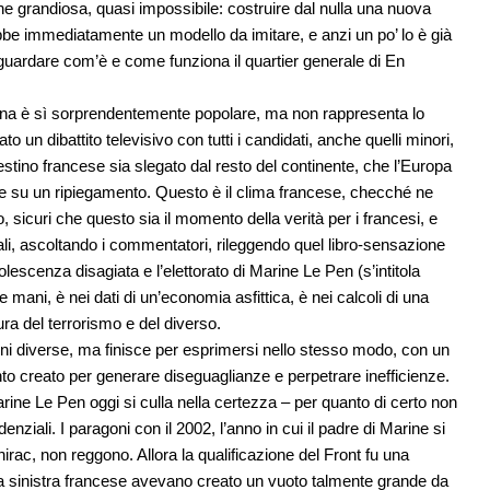
e grandiosa, quasi impossibile: costruire dal nulla una nuova
bbe immediatamente un modello da imitare, e anzi un po’ lo è già
 guardare com’è e come funziona il quartier generale di En
iana è sì sorprendentemente popolare, ma non rappresenta lo
 un dibattito televisivo con tutti i candidati, anche quelli minori,
estino francese sia slegato dal resto del continente, che l’Europa
stire su un ripiegamento. Questo è il clima francese, checché ne
o, sicuri che questo sia il momento della verità per i francesi, e
ali, ascoltando i commentatori, rileggendo quel libro-sensazione
scenza disagiata e l’elettorato di Marine Le Pen (s’intitola
e mani, è nei dati di un’economia asfittica, è nei calcoli di una
ura del terrorismo e del diverso.
ioni diverse, ma finisce per esprimersi nello stesso modo, con un
anto creato per generare diseguaglianze e perpetrare inefficienze.
arine Le Pen oggi si culla nella certezza – per quanto di certo non
enziali. I paragoni con il 2002, l’anno in cui il padre di Marine si
rac, non reggono. Allora la qualificazione del Front fu una
lla sinistra francese avevano creato un vuoto talmente grande da