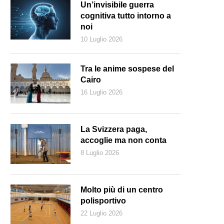
Un’invisibile guerra
cognitiva tutto intorno a
noi
10 Luglio 2026
Tra le anime sospese del
Cairo
16 Luglio 2026
La Svizzera paga,
accoglie ma non conta
8 Luglio 2026
manuel Macron, liberale e europeista, incarna le speranze di rinascita
Molto più di un centro
polisportivo
22 Luglio 2026