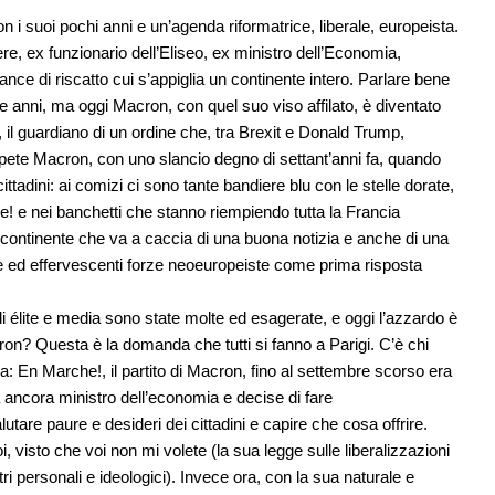
 suoi pochi anni e un’agenda riformatrice, liberale, europeista.
 ex funzionario dell’Eliseo, ex ministro dell’Economia,
ance di riscatto cui s’appiglia un continente intero. Parlare bene
i e anni, ma oggi Macron, con quel suo viso affilato, è diventato
 il guardiano di un ordine che, tra Brexit e Donald Trump,
ipete Macron, con uno slancio degno di settant’anni fa, quando
ittadini: ai comizi ci sono tante bandiere blu con le stelle dorate,
e! e nei banchetti che stanno riempiendo tutta la Francia
il continente che va a caccia di una buona notizia e anche di una
ve ed effervescenti forze neoeuropeiste come prima risposta
di élite e media sono state molte ed esagerate, e oggi l’azzardo è
cron? Questa è la domanda che tutti si fanno a Parigi. C’è chi
a: En Marche!, il partito di Macron, fino al settembre scorso era
 ancora ministro dell’economia e decise di fare
tare paure e desideri dei cittadini e capire che cosa offrire.
i, visto che voi non mi volete (la sua legge sulle liberalizzazioni
ri personali e ideologici). Invece ora, con la sua naturale e