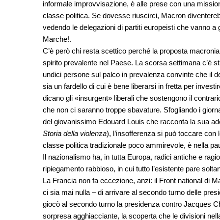
informale improvvisazione, è alle prese con una mission
classe politica. Se dovesse riuscirci, Macron diventere
vedendo le delegazioni di partiti europeisti che vanno a
Marche!.
C’è però chi resta scettico perché la proposta macron
spirito prevalente nel Paese. La scorsa settimana c’è stato
undici persone sul palco in prevalenza convinte che il d
sia un fardello di cui è bene liberarsi in fretta per inve
dicano gli «insurgent» liberali che sostengono il contrari
che non ci saranno troppe sbavature. Sfogliando i giorn
del giovanissimo Edouard Louis che racconta la sua adole
Storia della violenza
), l’insofferenza si può toccare con l
classe politica tradizionale poco ammirevole, è nella pa
Il nazionalismo ha, in tutta Europa, radici antiche e rag
ripiegamento rabbioso, in cui tutto l’esistente pare solt
La Francia non fa eccezione, anzi: il Front national di M
ci sia mai nulla – di arrivare al secondo turno delle presid
giocò al secondo turno la presidenza contro Jacques Chi
sorpresa agghiacciante, la scoperta che le divisioni ne