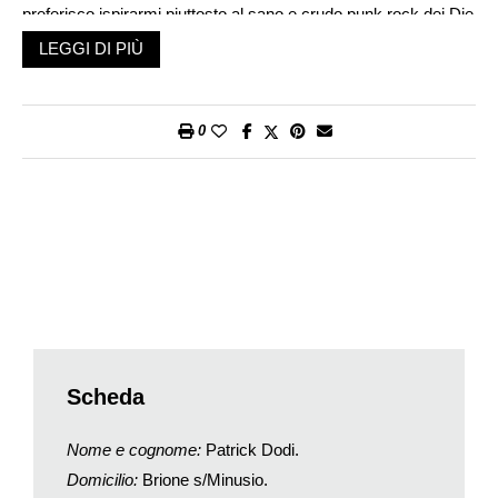
preferisco ispirarmi piuttosto al sano e crudo punk rock dei Die
Toten Hosen, dei Ramones o dei NOFX.
LEGGI DI PIÙ
Sei solo un interprete o scrivi anche canzoni tue?
Di principio scrivo una buona parte dei testi e compongo le
relative melodie. Un mio pezzo solitamente nasce da fatti
0
d’attualità o dalla nostra cultura popolare, ma a volte mi lascio
trasportare dalle mie fantasie.
Secondo te in un brano è più importante il testo o la
melodia?
Di primo acchito mi viene da dire la musica, poi però per far sì
che la cosa funzioni si deve avere un contenuto forte…
Cosa ti frulla in testa prima? Parole o note?
Anche in questo caso è difficile generalizzare. A volte focalizzo
il motivo e poi ci scrivo sopra, in altri casi il tutto sboccia
insieme.
Scheda
Come ti senti prima di un concerto? Strizza?
No, sono piuttosto rilassato. Di solito più gente c’è e più mi
Nome e cognome:
Patrick Dodi.
sento a mio agio. Suonare davanti a poche persone mi riesce
Domicilio:
Brione s/Minusio.
invece molto più difficile.