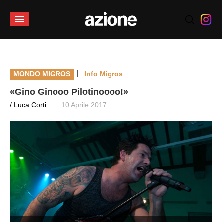
|
MONDO MIGROS
Info Migros
«Gino Ginooo Pilotinoooo!»
/ Luca Corti
10 Aprile 2017