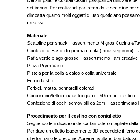
Dei simpatici e colorati cestini pasquali da utilizzare pe
settimana. Per realizzarli partiremo dalle scatoline per
dimostra quanto molti oggetti di uso quotidiano possano c
creativa.
Materiale
Scatoline per snack – assortimento Migros Cucina &Ta
Confezione Basic di gomma crepla (moussegummi) – as
Rafia verde e ago grosso – assortimento I am creative
Pinza Prym Vario
Pistola per la colla a caldo o colla universale
Ferro da stiro
Forbici, matita, pennarelli colorati
Cordoncino/fettuccia/nastro giallo – 90cm per cestino
Confezione di occhi semovibili da 2cm – assortimento I
Procedimento per il cestino con coniglietto
Seguendo le indicazioni del cartamodello ritagliate dalla
Per dare un effetto leggermente 3D accendete il ferro da
che formano le orecchie. Appena risultano bombati, soli