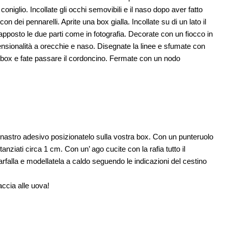
oniglio. Incollate gli occhi semovibili e il naso dopo aver fatto
n dei pennarelli. Aprite una box gialla. Incollate su di un lato il
apposto le due parti come in fotografia. Decorate con un fiocco in
imensionalità a orecchie e naso. Disegnate la linee e sfumate con
la box e fate passare il cordoncino. Fermate con un nodo
i nastro adesivo posizionatelo sulla vostra box. Con un punteruolo
stanziati circa 1 cm. Con un’ ago cucite con la rafia tutto il
arfalla e modellatela a caldo seguendo le indicazioni del cestino
accia alle uova!