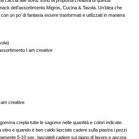
r la caccia alle uova, sono la proposta creativa di questa
 snack dell’assortimento Migros, Cucina & Tavola. Un’idea che
on un po’ di fantasia essere trasformati e utilizzati in maniera
vola)
sortimento I am creative
 am creative
 gomma crepla tutte le sagome nelle quantità e colori indicate.
 stiro e quando è ben caldo lasciate cadere sulla piastra i pezzi
tamente 5-10 sec. lasciateli cadere sul piano di lavoro e ancora