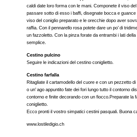
caldi date loro forma con le mani. Componete il viso del c
passare sotto di esso i baffi, disegnate bocca e guance co
viso del coniglio preparato e le orecchie dopo aver sovr
raffia. Con il pennarello rosa potete dare un po’ di trid
un fazzoletto. Con la pinza forate da entrambi i lati del
semplice.
Cestino pulcino
Seguire le indicazioni del cestino coniglietto.
Cestino farfalla
Ritagliate il cartamodello del cuore e con un pezzetto d
o un’ ago appuntito fate dei fori lungo tutto il contorno di
contorno e finite decorando con un fiocco.Preparate la f
coniglietto.
Ecco pronti il vostro simpatici cestini pasquali. Buona c
www.lostiledigio.ch