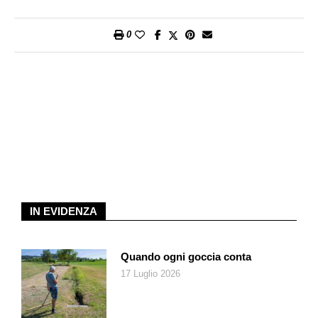
esempio con il membro dell’Art Ensemble of Chicago Roscoe
Mitchell.
0
Più di recente è stato scelto da altri sperimentatori radicali e
senza compromessi, come David S. Ware, o Matthew Shipp.
Allo Studio 2 della Radio di Lugano porterà una sua nuova
formazione, un quartetto con organo Hammond. fanno parte
del gruppo James Brandon Lewis, sax tenore; Cooper Moore,
organo e tastiere; Hamid Drake, batteria.
IN EVIDENZA
Quando ogni goccia conta
17 Luglio 2026