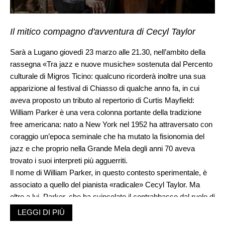
Il mitico compagno d'avventura di Cecyl Taylor
Sarà a Lugano giovedì 23 marzo alle 21.30, nell’ambito della
rassegna «Tra jazz e nuove musiche» sostenuta dal Percento
culturale di Migros Ticino: qualcuno ricorderà inoltre una sua
apparizione al festival di Chiasso di qualche anno fa, in cui
aveva proposto un tributo al repertorio di Curtis Mayfield:
William Parker è una vera colonna portante della tradizione
free americana: nato a New York nel 1952 ha attraversato con
coraggio un’epoca seminale che ha mutato la fisionomia del
jazz e che proprio nella Grande Mela degli anni 70 aveva
trovato i suoi interpreti più agguerriti.
Il nome di William Parker, in questo contesto sperimentale, è
associato a quello del pianista «radicale» Cecyl Taylor. Ma
oltre a lui, Parker, che ha svincolato il contrabbasso dal ruolo di
accompagnamento per elevarlo al livello degli altri strumenti
LEGGI DI PIÙ
solisti, ha inanellato collaborazioni di enorme valore, ad