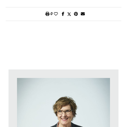
D’altro canto vale la regola che i costi di formazione, assunti
dal datore di lavoro, non devono essere tassati come reddito.
0
Rimangono invece esclusi i corsi per praticare i propri hobby.
Per usufruire della deducibilità fiscale, il corso deve servire a
garantire o migliorare le prospettive professionali. Un’altra
condizione è che il contribuente abbia conseguito un primo
diploma a livello di scuola secondaria di secondo grado e abbia
compiuto 20 anni.
Nel caso dell’imposta federale la deduzione massima per i
costi di formazione e perfezionamento è pari a 12’000 franchi
per periodo fiscale. I Cantoni sono liberi di stabilire il limite
massimo ai fini delle imposte cantonali. La maggior parte di
essi ha recepito le direttive della Confederazione stabilendo il
limite massimo a 12’000 franchi. Soltanto Basilea-Città
ammette una deduzione più elevata a livello cantonale. In
Ticino, invece, il limite massimo è inferiore a quello della
Confederazione.