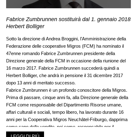
Fabrice Zumbrunnen sostituirà dal 1. gennaio 2018
Herbert Bolliger
Sotto la direzione di Andrea Broggini, l’Amministrazione della
Federazione delle cooperative Migros (FCM) ha nominato il
47enne romando Fabrice Zumbrunnen presidente della
Direzione generale della FCM in occasione della riunione del
16 marzo 2017. Fabrice Zumbrunnen succederà quindi a
Herbert Bolliger, che andrà in pensione il 31 dicembre 2017
dopo 13 anni di meritato successo.
Fabrice Zumbrunnen è un profondo conoscitore della Migros.
Prima di passare, cinque anni fa, alla Direzione generale della
FCM come responsabile del Dipartimento Risorse umane,
affari culturali e sociali, tempo libero, ha lavorato durante 16
anni per la Cooperativa Migros Neuchâtel-Friburgo, dapprima
come capo delle vendite, poi come responsabile per il
marketing e la logistica fino a quando, nel 2005, è stato
LEGGI DI PIÙ