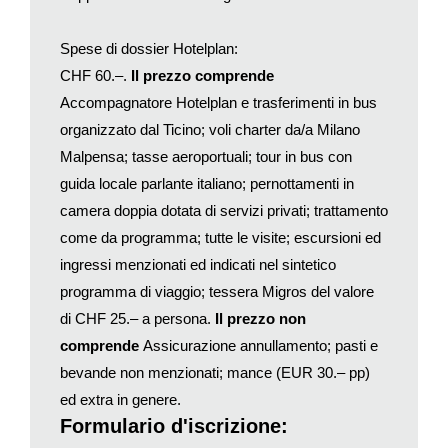
simbolo della nuova Albania, ha cambiato volto ed è ricca di
locali alla moda, gallerie d’arte e centri culturali. Rientro in
Spese di dossier Hotelplan:
hotel. Cena in ristorante e pernottamento.
CHF 60.–.
Il prezzo comprende
23 luglio – Tirana/Fier/Apollonia/Berat
(180 km) Prima
Accompagnatore Hotelplan e trasferimenti in bus
colazione in hotel. Partenza verso il sud dell’Albania con sosta
organizzato dal Ticino; voli charter da/a Milano
per il pranzo lungo il percorso. Arrivo ad Apollonia, antica città
Malpensa; tasse aeroportuali; tour in bus con
che ospita uno dei più importanti siti archeologici del Paese. Al
guida locale parlante italiano; pernottamenti in
termine della visita, partenza per Berat, splendida città-museo
camera doppia dotata di servizi privati; trattamento
conosciuta anche come la “città dalle mille finestre”,
come da programma; tutte le visite; escursioni ed
Sistemazione in hotel a Berat, cena in ristorante e
pernottamento in hotel.
ingressi menzionati ed indicati nel sintetico
24 luglio – Berat/Valona/Porto Palermo/Saranda
(225 km)
programma di viaggio; tessera Migros del valore
Dopo colazione, mattinata dedicata alla visita di Berat, il cui
di CHF 25.– a persona.
Il prezzo non
centro storico è patrimonio dell’UNESCO. Terminate le visite,
comprende
Assicurazione annullamento; pasti e
partenza per Valona e, all’arrivo, pranzo in ristorante.
bevande non menzionati; mance (EUR 30.– pp)
Proseguimento verso la baia di Porto Palermo dove sarà
ed extra in genere.
possibile visitare la suggestiva fortezza di Ali Pasha.
Formulario d'iscrizione:
Continuazione verso Saranda. Cena in hotel e pernottamento.