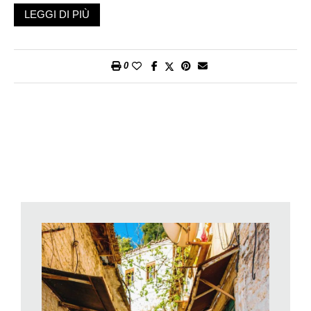
Storico Nazionale. Va detto che la città, simbolo della nuova
LEGGI DI PIÙ
Albania, ha cambiato volto ed è ricca di locali alla moda,
gallerie d’arte e centri culturali.
Il giorno successivo si percorreranno 180 chilometri verso
0
Berat (splendida città-museo conosciuta anche come la «città
dalle mille finestre»), a sud del paese, facendo tappa ad
Apollonia, antica città che ospita uno dei più importanti siti
archeologici del Paese.
Il 24 luglio saranno 225 i chilometri che verranno coperti, dopo
una visita di Berat, il cui centro storico è patrimonio
dell’UNESCO, mentre alla baia di Porto Palermo, sarà
possibile visitare la suggestiva fortezza di Ali Pasha. Ci si
risveglierà a Saranda. Da qui si farà un’andata e ritorno (60
km) verso Butrinto affascinante città, anch’essa patrimonio
dell’Umanità dell’UNESCO. L’indomani, da Saranda si partirà
per la tratta più lunga: 260 chilometri, per raggiungere
Argirocastro: in base all’orario di partenza e alle condizioni del
traffico, durante il tragitto sarà possibile una sosta per la visita
allo spettacolare Occhio Blu, una sorgente carsica che deve il