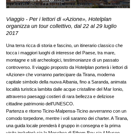
Viaggio - Per i lettori di «Azione», Hotelplan
organizza un tour collettivo, dal 22 al 29 luglio
2017
Una terra ricca di storia e fascino, un itinerario classico che
tocca i maggiori luoghi di interesse del Paese, tra mare,
montagne e siti archeologici, testimonianze di un passato
controverso. Il viaggio proposto da Hotelplan porterà i lettori di
«Azione» che vorranno partecipare da Tirana, moderna
capitale simbolo della nuova Albania, fino a Saranda, animata
località turistica lambita dalle acque cristalline del Mar Ionio,
attraverso paesaggi costieri di rara bellezza e deliziose
cittadine patrimonio dell’UNESCO.
Partenza e ritorno Ticino-Malpensa-Ticino avverranno con un
comodo torpedone, mentre i voli saranno dei charter. A Tirana,
una guida locale prenderà il gruppo in consegna e la prima
visita includerà sia la Moschea di Ethem Bey sia il Museo