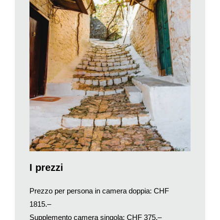
suo nome al colore turchese delle sue acque.
La città di Argirocastro è detta «La città di pietra», per le
antiche case fortificate prive di balconi, ma ricche di finestre
finemente lavorate. Si visiterà poi Kruja, antica capitale
dell’Albania e città simbolo della resistenza anti-ottomana, con
la visita al Museo Etnografico dedicato a Giorgio Castriota
Scanderbeg, padre fondatore del sentimento nazionale
albanese, e passeggiata per il caratteristico bazar. Infine, dopo
una visita panoramica di Scutari, antica città illirica, il viaggio si
concluderà con la visita al suggestivo Castello di Rozafa.
PROGRAMMA DI VIAGGIO NEL DETTAGLIO
22 luglio – Ticino/Italia/Tirana
Partenza dal Ticino con un
I prezzi
comodo torpedone per Milano Malpensa. Volo charter per
Tirana e all’arrivo in aeroporto, incontro con la guida locale e
Prezzo per persona in camera doppia: CHF
trasferimento in hotel. Tempo a disposizione per il pranzo
1815.–
libero. Visita panoramica di Tirana, che include la visita alla
Supplemento camera singola: CHF 375.–
Moschea di Ethem Bey e al Museo Storico Nazionale. La città,