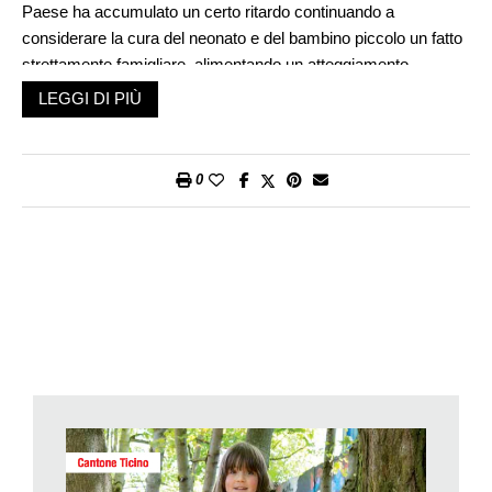
Paese ha accumulato un certo ritardo continuando a
considerare la cura del neonato e del bambino piccolo un fatto
strettamente famigliare, alimentando un atteggiamento
«custodiale» nei confronti dei bambini. Scardinare una
LEGGI DI PIÙ
mentalità tradizionale è un’operazione lenta, un lavoro che
richiede consapevolezza e coinvolgimento. Ne abbiamo
parlato con Dieter Schürch, membro della Commissione
0
svizzera per l’Unesco e docente all’università Sigmund Freud
di Milano.
Dott. Schürch, che cos’è il Quadro d’orientamento e quali
sono le ragioni che stanno alla base della sua stesura?
Il punto di partenza è stato uno studio che la Commissione
svizzera per l’Unesco ha commissionato all’università di
Friborgo per valutare la situazione e lo stato delle cose per
quanto riguarda la prima infanzia in Svizzera. Dallo studio è
emerso in modo palese che, in confronto ad altri Stati europei,
la Svizzera era in ritardo: non esistevano dei criteri che
definissero la qualità pedagogica o semplicemente che cosa
ha da essere l’accoglienza, la cura e l’educazione del bambino