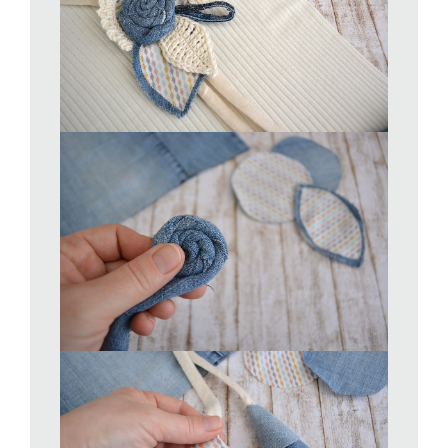
Assemblate i vari elementi. Ponete sul cerchio preparato le
foglie e quindi il fiore creato con il rettangolo di jeans. Inserite
anche degli elementi decorativi come pizzo o cuciture ricavate
dal jeans e fissate tutto con la colla. Cucite a mano la bordura
a uncinetto lungo il perimetro visibile. Indossate la fettuccia da
1m attorno al collo e andate a posare il cerchio all’altezza
desiderata. Riportate il lavoro sul tavolo, ricavate dal jeans un
passate e incollatelo sul retro per fissare il vostro fiore
all’altezza desiderata.
L’idea in più
Se volete una collana che si presti ad essere usata anche
come spilla, invece di incollare la parte centrale alla fettuccia
cucite sul retro una spilla di sicurezza. Sarà perfetta per
decorare giacche e borse.
www.lostiledigio.ch