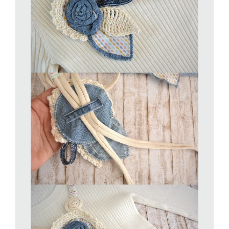
dall’altro formate le due campanelle. È sufficiente piegare i
cerchi a metà e quindi fissarli con la colla attorno alla fettuccia.
Tagliate un rettangolo di jeans 30x4cm e storcetelo su tutta la
lunghezza per creare un cordone. Arrotolatelo su se stesso
fissandolo con la colla a caldo.
Create una foglia a uncinetto seguendo questo schema:
avviate 12 catenelle, lavorate il primo giro: *1 maglia
bassissima, 1 maglia bassa, 1 mezza maglia alta, 1 maglia
alta, 4 maglie altissime, 1 maglia alta, 1 mezza maglia alta, 1
maglia bassa, 1 maglia bassissima.* Gira sull’altro lato e ripeti
da * a *. Taglia e nascondi il filo.
Bordura a uncinetto:
avviate 35 catenelle e lavorate il primo giro a maglia bassa. Il
2° giro *1 maglia bassa, 3 catenelle, saltate 1 maglia bassa*,
ripetete da * a * per tutto la lunghezza. Tagliate e nascondete il
filo.