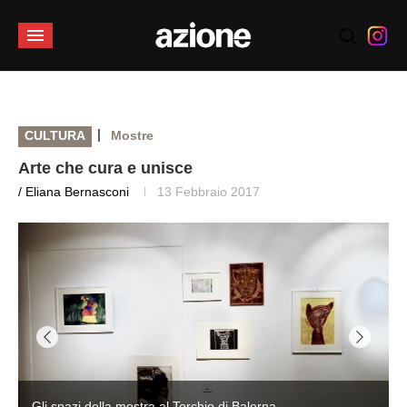
|
CULTURA
Mostre
Arte che cura e unisce
/ Eliana Bernasconi
13 Febbraio 2017
Gli spazi della mostra al Torchio di Balerna