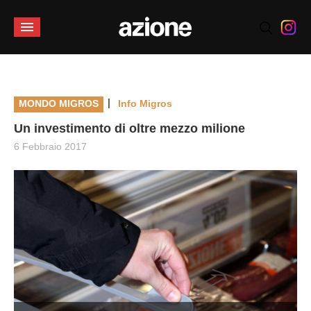
|
MONDO MIGROS
Info Migros
Un investimento di oltre mezzo milione
6 Febbraio 2017