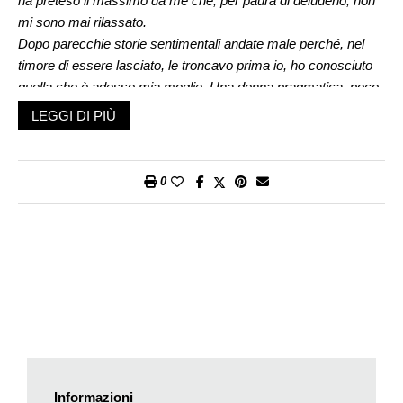
ha preteso il massimo da me che, per paura di deluderlo, non
mi sono mai rilassato.
Dopo parecchie storie sentimentali andate male perché, nel
timore di essere lasciato, le troncavo prima io, ho conosciuto
quella che è adesso mia moglie. Una donna pragmatica, poco
sensibile, ma brava e responsabile. Insicuro delle mie capacità
LEGGI DI PIÙ
paterne, non volevo figli ma, per accontentarla, ho
acconsentito ad averne uno ed è nata mia figlia, dopo una
gravidanza e un parto difficilissimi. Per fortuna la bambina è
0
sana, nonostante sia portatrice di una grave malattia genetica.
Quando, appena nata, me l’hanno messa in braccio e ci hanno
lasciati soli, ho provato l’impulso terribile di abbandonarla, di
dire all’infermiera: «portatela via!». Non finirò mai di pentirmi di
quell’intenzione, anche se ora le voglio un bene dell’anima.
Spero che lei mi aiuterà a perdonarmi. Grazie. /
Marco
Caro Marco,
ha tutta la mia comprensione e, per quanto ne sia capace,
proverò ad aiutarla facendo tesoro, non solo degli studi e
Informazioni