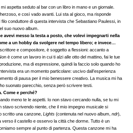
 mi aspetta seduto al bar con un libro in mano e un giornale.
cherzoso, e così vado avanti. Lui sta al gioco, ma risponde
 filo conduttore di questa intervista che Sebastiano Paulessi, in
del suo nuovo album.
che avevi messo la testa a posto, che volevi impegnarti nella
 come a un hobby da svolgere nel tempo libero; e invece…
crittore e compositore, è soggetto a flessioni: accanto a
n è come un lavoro in cui ti alzi alle otto del mattino, fai le tue
 produzione, ma di espressione, quindi la faccio solo quando ho
 intervista era un momento particolare: uscivo dall’esperienza
momento di pausa per il mio benessere creativo. La musica mi ha
o suonato parecchio, senza però scrivere testi.
rta. Come e perché?
ando meno te le aspetti. Io non stavo cercando nulla, se tu mi
on stavo scrivendo niente, che il mio impegno musicale si
ho scritto una canzone,
Lights
(contenuta nel nuovo album,
ndr
),
 verso il castello e osservo la città che dorme. Tutto è un
 torniamo sempre al punto di partenza. Questa canzone mi ha