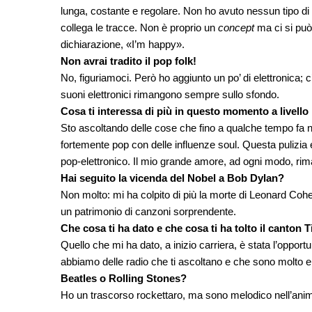
lunga, costante e regolare. Non ho avuto nessun tipo di
collega le tracce. Non è proprio un
concept
ma ci si può
dichiarazione, «I’m happy».
Non avrai tradito il pop folk!
No, figuriamoci. Però ho aggiunto un po’ di elettronica; 
suoni elettronici rimangono sempre sullo sfondo.
Cosa ti interessa di più in questo momento a livell
Sto ascoltando delle cose che fino a qualche tempo fa
fortemente pop con delle influenze soul. Questa pulizia
pop-elettronico. Il mio grande amore, ad ogni modo, rimane
Hai seguito la vicenda del Nobel a Bob Dylan?
Non molto: mi ha colpito di più la morte di Leonard Cohe
un patrimonio di canzoni sorprendente.
Che cosa ti ha dato e che cosa ti ha tolto il canton 
Quello che mi ha dato, a inizio carriera, è stata l’opport
abbiamo delle radio che ti ascoltano e che sono molto ent
Beatles o Rolling Stones?
Ho un trascorso rockettaro, ma sono melodico nell’ani