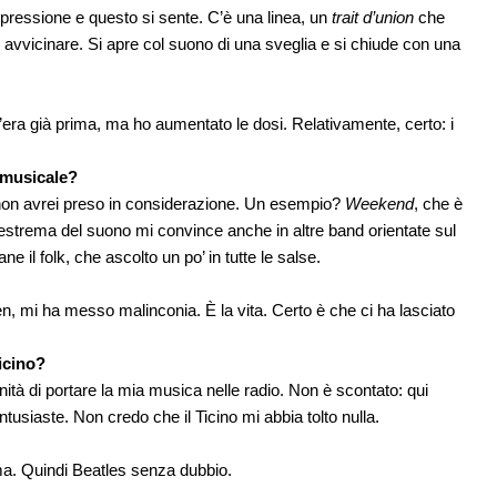
 pressione e questo si sente. C’è una linea, un
trait d’union
che
 avvicinare. Si apre col suono di una sveglia e si chiude con una
c’era già prima, ma ho aumentato le dosi. Relativamente, certo: i
o musicale?
 non avrei preso in considerazione. Un esempio?
Weekend
, che è
 estrema del suono mi convince anche in altre band orientate sul
 il folk, che ascolto un po’ in tutte le salse.
n, mi ha messo malinconia. È la vita. Certo è che ci ha lasciato
Ticino?
unità di portare la mia musica nelle radio. Non è scontato: qui
usiaste. Non credo che il Ticino mi abbia tolto nulla.
ma. Quindi Beatles senza dubbio.