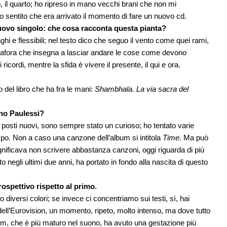
zo, il quarto; ho ripreso in mano vecchi brani che non mi
ho sentito che era arrivato il momento di fare un nuovo cd.
l nuovo singolo: che cosa racconta questa pianta?
hi e flessibili; nel testo dico che seguo il vento come quei rami,
etafora che insegna a lasciar andare le cose come devono
icordi, mentre la sfida è vivere il presente, il qui e ora.
o del libro che ha fra le mani:
Shambhala. La via sacra del
ano Paulessi?
 posti nuovi, sono sempre stato un curioso; ho tentato varie
po. Non a caso una canzone dell’album si intitola
Time
. Ma può
gnificava non scrivere abbastanza canzoni, oggi riguarda di più
 negli ultimi due anni, ha portato in fondo alla nascita di questo
rospettivo rispetto al primo.
o diversi colori; se invece ci concentriamo sui testi, sì, hai
o dell’Eurovision, un momento, ripeto, molto intenso, ma dove tutto
, che è più maturo nel suono, ha avuto una gestazione più