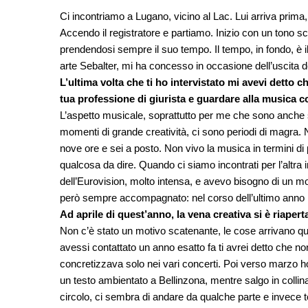
Ci incontriamo a Lugano, vicino al Lac. Lui arriva prima,
Accendo il registratore e partiamo. Inizio con un tono s
prendendosi sempre il suo tempo. Il tempo, in fondo, è il
arte Sebalter, mi ha concesso in occasione dell’uscita 
L’ultima volta che ti ho intervistato mi avevi detto 
tua professione di giurista e guardare alla musica
L’aspetto musicale, soprattutto per me che sono anche s
momenti di grande creatività, ci sono periodi di magra. No
nove ore e sei a posto. Non vivo la musica in termini di
qualcosa da dire. Quando ci siamo incontrati per l’altra
dell’Eurovision, molto intensa, e avevo bisogno di un 
però sempre accompagnato: nel corso dell’ultimo anno h
Ad aprile di quest’anno, la vena creativa si è riape
Non c’è stato un motivo scatenante, le cose arrivano qu
avessi contattato un anno esatto fa ti avrei detto che n
concretizzava solo nei vari concerti. Poi verso marzo 
un testo ambientato a Bellinzona, mentre salgo in collina
circolo, ci sembra di andare da qualche parte e invece