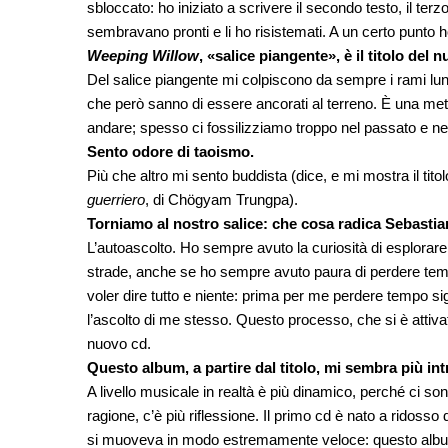
sbloccato: ho iniziato a scrivere il secondo testo, il ter
sembravano pronti e li ho risistemati. A un certo punto 
Weeping Willow
, «salice piangente», è il titolo de
Del salice piangente mi colpiscono da sempre i rami lung
che però sanno di essere ancorati al terreno. È una m
andare; spesso ci fossilizziamo troppo nel passato e nei r
Sento odore di taoismo.
Più che altro mi sento buddista (dice, e mi mostra il titol
guerriero
, di Chögyam Trungpa).
Torniamo al nostro salice: che cosa radica Sebasti
L’autoascolto. Ho sempre avuto la curiosità di esplorare
strade, anche se ho sempre avuto paura di perdere tem
voler dire tutto e niente: prima per me perdere tempo si
l’ascolto di me stesso. Questo processo, che si è attivato
nuovo cd.
Questo album, a partire dal titolo, mi sembra più int
A livello musicale in realtà è più dinamico, perché ci son
ragione, c’è più riflessione. Il primo cd è nato a ridoss
si muoveva in modo estremamente veloce: questo album