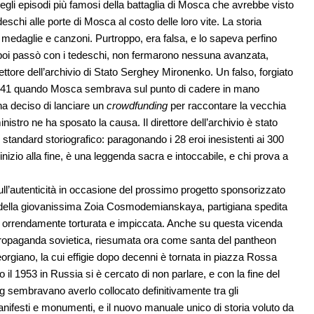
degli episodi più famosi della battaglia di Mosca che avrebbe visto
schi alle porte di Mosca al costo delle loro vite. La storia
ilm, medaglie e canzoni. Purtroppo, era falsa, e lo sapeva perfino
o poi passò con i tedeschi, non fermarono nessuna avanzata,
ttore dell’archivio di Stato Serghey Mironenko. Un falso, forgiato
o 1941 quando Mosca sembrava sul punto di cadere in mano
a deciso di lanciare un
crowdfunding
per raccontare la vecchia
 ministro ne ha sposato la causa. Il direttore dell’archivio è stato
tandard storiografico: paragonando i 28 eroi inesistenti ai 300
inizio alla fine, è una leggenda sacra e intoccabile, e chi prova a
ull’autenticità in occasione del prossimo progetto sponsorizzato
a della giovanissima Zoia Cosmodemianskaya, partigiana spedita
a, orrendamente torturata e impiccata. Anche su questa vicenda
la propaganda sovietica, riesumata ora come santa del pantheon
eorgiano, la cui effigie dopo decenni è tornata in piazza Rossa
opo il 1953 in Russia si è cercato di non parlare, e con la fine del
ag sembravano averlo collocato definitivamente tra gli
anifesti e monumenti, e il nuovo manuale unico di storia voluto da