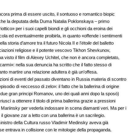
cora prima di essere uscito, il sontuoso e romantico biopic
o che la deputata della Duma Natalia Poklonskaya – primo
tico» per i suoi capelli biondi e gli occhioni da eroina dei
cola ed eventualmente proibirla, in quanto «offende i sentimenti
a storia d’amore tra il futuro Nicola II e l’
étoile
del balletto
iazioni religiose e il potente vescovo Tikhon Shevkunov,
 visto il film di Alexey Uchitel, che non è ancora completato,
rmi»: nella sua denuncia ha scritto che il fatto stesso di
santo martire una relazione adultera è già un’offesa.
tazioni di eventi del passato diventano in Russia materia di scontro
io di «eccesso di zelo»: il fatto che la ballerina di origine
i due gran principi Romanov, uno dei quali anni dopo la sposò)
uscì a ottenere il titolo di prima ballerina grazie a pressioni
 Mariinsky per vederla indossare in scena diamanti veri. Ma per i
e il giovane zar a letto con una ballerina è un sacrilegio.
 ministro della Cultura russo Vladimir Medinsky aveva già
e entrava in collisione con le mitologie della propaganda.