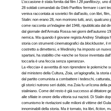
L’occasione è stata fornita dal film
I 28 panfilovzy
, uno 
28 soldati comandati da Gleb Panfilov fermare i carri tede
veniva raccontata ai sovietici fin dall’asilo, con libri, f
Stalin: non erano 28, non morirono tutti, anzi, qualcun
come racconta un’indagine del 1948, ripubblicata dal dire
dal giornale dell’Armata Rossa nei giorni dell’autunn
nemica. Ma quando il giovane regista Andrey Shaliopa h
storia con strumenti cinematografici da
blockbuster
, il
costretto a dimettersi, e Medinsky ha imposto un nuovo s
spartani, ha stabilito che «anche se fosse inventata dall’
toccarla è una feccia senza speranza».
La «feccia» è avvertita di non riprendere le polemiche s
dal ministero della Cultura,
Zoia, un’agiografia
, la stori
dal partito comunista a combattere i tedeschi, catturat
gli storici nutrono seri dubbi, ma Zoia fu un’icona del
staliniano. Come del resto è già successo al dittatore g
alle sfilate in onore della vittoria sui nazisti. Di Stalin d
comunismo le rivelazioni sulle milioni di vittime del Gul
innominabili della storia. Ma è tornato, tra libri,
fiction
, m