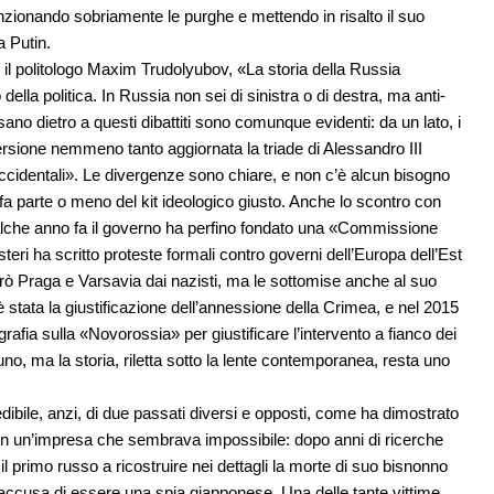
zionando sobriamente le purghe e mettendo in risalto il suo
a Putin.
dice il politologo Maxim Trudolyubov, «La storia della Russia
lla politica. In Russia non sei di sinistra o di destra, ma anti-
ssano dietro a questi dibattiti sono comunque evidenti: da un lato, i
versione nemmeno tanto aggiornata la triade di Alessandro III
iloccidentali». Le divergenze sono chiare, e non c’è alcun bisogno
fa parte o meno del kit ideologico giusto. Anche lo scontro con
qualche anno fa il governo ha perfino fondato una «Commissione
 Esteri ha scritto proteste formali contro governi dell’Europa dell’Est
rò Praga e Varsavia dai nazisti, ma le sottomise anche al suo
è stata la giustificazione dell’annessione della Crimea, e nel 2015
grafia sulla «Novorossia» per giustificare l’intervento a fianco dei
no, ma la storia, riletta sotto la lente contemporanea, resta uno
dibile, anzi, di due passati diversi e opposti, come ha dimostrato
o in un’impresa che sembrava impossibile: dopo anni di ricerche
 il primo russo a ricostruire nei dettagli la morte di suo bisnonno
’accusa di essere una spia giapponese. Una delle tante vittime