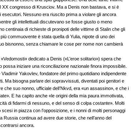
o il XX congresso di Krusciov. Ma a Denis non bastava, e si è
li esecutori. Nessuno era riuscito prima a violare gli ancora
mentre gli intellettuali discutevano se fosse giusto o meno
centinaia di richieste di pronipoti delle vittime di Stalin che gli
 più commuovente è stata quella di Yulia, nipote di uno dei
 suo bisnonno, senza chiamare le cose per nome non cambierà
le «Vedomosti» dedicato a Denis («L’eroe solitario») spera che
 possa iniziare una riconciliazione nazionale finora impossibile.
 Vladimir Yakovlev, fondatore del primo quotidiano indipendente
. Ma bisogna parlare dei sopravvissuti, diventati poi genitori e
re che suo nonno, ufficiale dell’Nkvd, era «un assassino», e che i
ate». E ha capito anche «le origini della mia paura immotivata,
cità di fidarmi di nessuno, e del senso di colpa costante». Molti
 scesi in piazza con l’opposizione, e i nonni di molti personaggi
a Russia continua ad avere due storie, che nell’anno del
scontrarsi ancora.