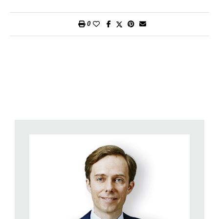
comprensibili invece di un astruso linguaggio
pseudoscientifico.
0
Sono due le personalità che mi hanno ispirato. Da un lato
Gottlieb Duttweiler, fondatore della Migros, che era un convinto
fautore del «capitale sociale». Il suo leitmotiv era: «Il guadagno
deve essere fondato sullo spirito di servizio». Questo credo è
tornato di particolare attualità a causa dei profondi
stravolgimenti economici. Ecco che cosa scriveva Duttweiler
ben sessant’anni fa: «I conti tornano anche dove comanda il
cuore, dove la persona umana è posta al centro e non solo il
freddo calcolo matematico con il franco».
L’altro personaggio cui ci siamo ispirati è Friedrich August von
Hayek, vincitore del premio Nobel per l’economia nel 1974.
Von Hayek ha sempre messo in guardia contro i pericoli di
considerare l’economia una scienza esatta, come la fisica, ad
esempio. Infatti, il comportamento umano è imprevedibile.
Hayek ha esortato gli economisti alla moderazione: « Il vero
compito del-l’economia consiste nel dimostrare alle persone
quanto poco sappiano di ciò che credono di poter pianificare».