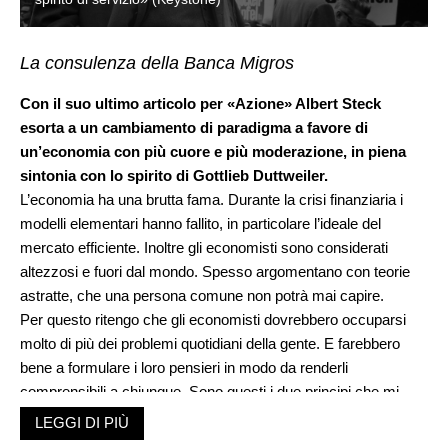
La consulenza della Banca Migros
Con il suo ultimo articolo per «Azione» Albert Steck
esorta a un cambiamento di paradigma a favore di
un’economia con più cuore e più moderazione, in piena
sintonia con lo spirito di Gottlieb Duttweiler.
L’economia ha una brutta fama. Durante la crisi finanziaria i
modelli elementari hanno fallito, in particolare l’ideale del
mercato efficiente. Inoltre gli economisti sono considerati
altezzosi e fuori dal mondo. Spesso argomentano con teorie
astratte, che una persona comune non potrà mai capire.
Per questo ritengo che gli economisti dovrebbero occuparsi
molto di più dei problemi quotidiani della gente. E farebbero
bene a formulare i loro pensieri in modo da renderli
comprensibili a chiunque. Sono questi i due principi che mi
hanno ispirato nei miei articoli per «Azione»: riferimento alla
LEGGI DI PIÙ
pratica invece della pura teoria, ragionamenti perfettamente