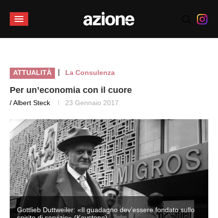
|
ATTUALITÀ
La Consulenza
Per un’economia con il cuore
/ Albert Steck
23 Gennaio 2017
Gottlieb Duttweiler: «Il guadagno dev’essere fondato sullo
spirito di servizio» (Keystone)