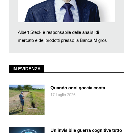
Oggi osserviamo sempre più spesso una fede esagerata nella
fattibilità, ad esempio nella politica monetaria o nella pretesa di
abolire il denaro contante.
«Cuore» e «moderazione»: questi sono i due principi che ho
Albert Steck è responsabile delle analisi di
cercato di seguire nei miei testi. Non sempre ci sono riuscito.
mercato e dei prodotti presso la Banca Migros
Ecco perché le centinaia di lettere e commenti da voi ricevuti
nel sito blog.bancamigros.ch mi hanno fatto molto piacere,
fornendomi feedback e input preziosi. Cari lettori, vi ringrazio di
cuore del vostro interesse.
IN EVIDENZA
Quando ogni goccia conta
17 Luglio 2026
Un’invisibile guerra cognitiva tutto