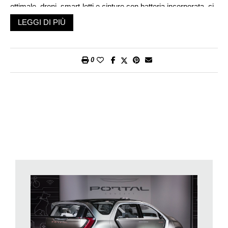
ottimale, droni, smart-letti e cinture con batteria incorporata, ci
sono state le automobili. Nella capitale del Nevada i colossi
LEGGI DI PIÙ
automobilistici sono uniti nella corsa verso l’auto ecologica e la
guida autonoma.
A Las Vegas sono in mostra i progetti più avanzati, non
0
prototipi che vedremo sulle strade tra un paio d’anni, ma
anticipazioni di quello che forse sarà realtà tra dieci anni e più.
Il Gruppo FCA (Fiat Chrysler Automobile) presente per la
prima volta al CES ha presentato il concept Chrysler Pacifica
ibrida plug-in Portal. Un nuovo tipo di veicolo ecologico adatto
a tutta la famiglia realizzato con partner come Samsung,
Panasonic e Magneti Marelli.
Portal è caratterizzata da un pianale basso e piatto che ospita
le batterie di alimentazione sul suo fondo. Questa ibrida plug-in
può trasportare sino a sei passeggeri disposti su tre linee da
due sedili separati, a cui si può accedere tramite le porte
scorrevoli che aiutano a vivere l’auto non come un mezzo di
trasporto, ma come un’estensione del salotto di casa. Gruppo,
ma anche individualità, grazie ad accorgimenti come gli