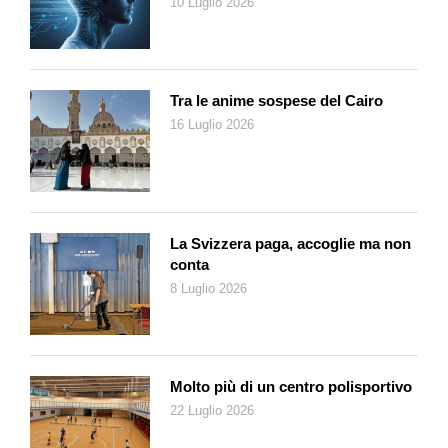
10 Luglio 2026
grande utilizzato per l’intrattenimento e la gestione delle App.
Portal è la prima auto del Gruppo FCA pensata e progettata
per essere al 100 per cento elettrica. La batteria da 100 kWh
promette infatti un’autonomia di 400 chilometri. Grazie a un
caricabatterie di nuova generazione da 350kW in corrente
Tra le anime sospese del Cairo
continua, una volta connessa a prese dedicate dovrebbe
16 Luglio 2026
recuperare 240 chilometri di autonomia in soli 20 minuti.
Ma questo prototipo diventerà un’automobile di serie? Ad oggi
non si sa, dato che Fiat Chrysler Automobile non ha rilasciato
dichiarazioni in merito. Sicuramente lascia intendere che FCA
La Svizzera paga, accoglie ma non
non sta ferma a guardare i propri
competitor
ma che sono in
conta
sviluppo nuove tecnologie implementabili nei veicoli che
8 Luglio 2026
debutteranno nei prossimi anni.
Molto più di un centro polisportivo
22 Luglio 2026