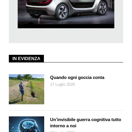
altoparlanti rivolti verso ogni singolo passeggero, in modo che
possa ascoltare il proprio brano musicale.
Gli stessi altoparlanti vengono utilizzati per amplificare il suono
della sirena di un’eventuale ambulanza in avvicinamento. Sì,
perché Portal è proiettata verso l’ambiente che la circonda
grazie a una serie di telecamere e sensori che «guardano»
attorno all’auto a 360°.Quindi nel caso dell’ambulanza, aiutano
il guidatore a capire da che direzione stia arrivando. Presentata
IN EVIDENZA
come «progettata dai millennials per i millennials», è
equipaggiata come i moderni
smartphone
con sensori
d’impronte che sostituiscono la tradizionale chiave. Non
Quando ogni goccia conta
manca un grande display dedicato al guidatore e utilizzato
17 Luglio 2026
anche per gestire la guida autonoma di livello 3: l’auto può
svolgere autonomamente manovre complesse, svoltare,
cambiare corsia di marcia e reagire attivamente a eventi
previsti e imprevisti, dall’evitamento di un ostacolo improvviso
al cambio di direzione dei veicoli vicini.
Un’invisibile guerra cognitiva tutto
intorno a noi
Nella parte bassa del cruscotto è posizionato un display più