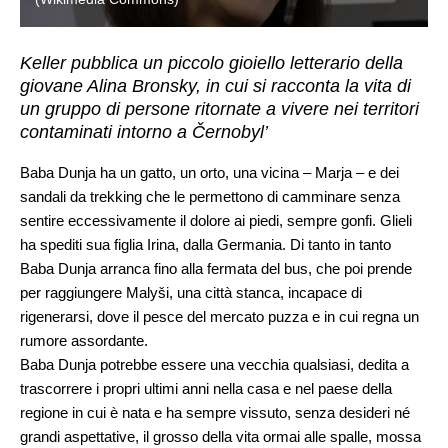
Keller pubblica un piccolo gioiello letterario della
giovane Alina Bronsky, in cui si racconta la vita di
un gruppo di persone ritornate a vivere nei territori
contaminati intorno a Černobyl’
Baba Dunja ha un gatto, un orto, una vicina – Marja – e dei
sandali da trekking che le permettono di camminare senza
sentire eccessivamente il dolore ai piedi, sempre gonfi. Glieli
ha spediti sua figlia Irina, dalla Germania. Di tanto in tanto
Baba Dunja arranca fino alla fermata del bus, che poi prende
per raggiungere Malyši, una città stanca, incapace di
rigenerarsi, dove il pesce del mercato puzza e in cui regna un
rumore assordante.
Baba Dunja potrebbe essere una vecchia qualsiasi, dedita a
trascorrere i propri ultimi anni nella casa e nel paese della
regione in cui è nata e ha sempre vissuto, senza desideri né
grandi aspettative, il grosso della vita ormai alle spalle, mossa