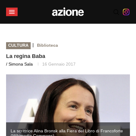
|
CULTURA
Biblioteca
La regina Baba
/ Simona Sala
16 Gennaio 2017
La scrittrice Alina Bronsk alla Fiera del Libro di Francoforte
(Wikimedia Commons)