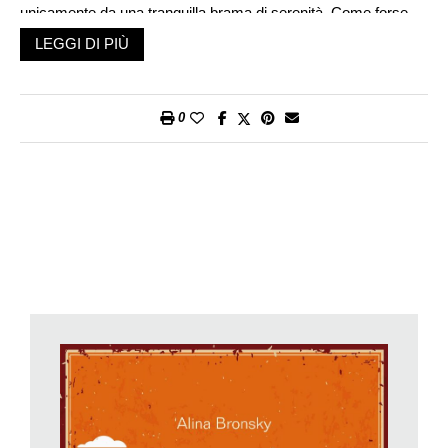
unicamente da una tranquilla brama di serenità. Come forse
ogni vecchia del mondo.
LEGGI DI PIÙ
Solo che Baba Dunja vive nell’unica parte del mondo dove non
si
può vivere
, dove lo Stato ha proibito tassativamente di
insediarsi, nonostante il terreno sia fertilissimo, nonostante la
0
frutta incolta pieghi i rami degli alberi e le zucchine raggiungano
dimensioni straordinarie. Baba Dunja vive a Černovo, un
villaggio rurale a pochi passi dal fatidico reattore che il 26 aprile
del 1986 rese inabitabile la regione per 350’000 persone. A
Černovo, una via principale e poche povere case, «Ci sono
giorni in cui i morti si pestano i piedi a vicenda sulla nostra via
principale. Parlano tutti insieme e non si accorgono delle
sciocchezze che raccontano (…). Vedo Marina e Anja e
Sergej e Vladi e Olya. Il vecchio liquidatore con la camicia a
righe, le maniche arrotolate, gli avambracci muscolosi e le
scarpe lucide. Era un dandy, all’inizio. È morto in fretta».
Alla stessa stregua di un’altra manciata di reietti che,
seguendo il suo esempio, hanno fatto ritorno alla spicciolata
nel villaggio evacuato decenni prima, Baba Dunja trascorre