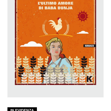
una vita sospesa senza domani, ma appagata. Le autorità e la
Milizia chiudono un occhio su quell’abusivismo unico al
mondo, forse consapevoli che, in fondo, lì la grassa Marja, il
vecchio Sidorov, il debole Petrov e pochi altri, qualche gatto e
una moltitudine di ragni, non possano dare fastidio a nessuno.
Forse, egoisticamente, anche perché è sicuramente meglio
per tutti che persone talmente contaminate da essere
radioattive, se ne stiano per conto loro, lontane dagli occhi e
soprattutto dai corpi altrui.
Quella raccontata dalla giovane Alina Bronsky, che all’epoca
del disastro nucleare aveva solamente otto anni, è una storia
colma di grazia e di silente emozione, il corrispettivo letterario
e poetico dell’indimenticabile raccolta di testimonianze della
Premio Nobel 2015 Svetlana Aleksievič,
Preghiera per
Černobyl’
(edizioni e/o).
Nonostante lo sviluppo improvvisamente tragico della vita
terrena di Baba Dunja, ciò che resta alla fine del breve
romanzo della Bronsky, è un inafferrabile senso di pace. In
IN EVIDENZA