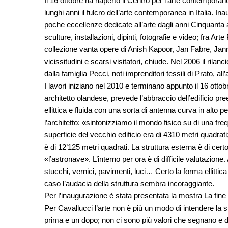
Il 16 ottobre ha riaperto il Centro per l’arte contempora
lunghi anni il fulcro dell’arte contemporanea in Italia. In
poche eccellenze dedicate all’arte dagli anni Cinquanta a o
sculture, installazioni, dipinti, fotografie e video; fra 
collezione vanta opere di Anish Kapoor, Jan Fabre, Janni
vicissitudini e scarsi visitatori, chiude. Nel 2006 il r
dalla famiglia Pecci, noti imprenditori tessili di Prato, all
I lavori iniziano nel 2010 e terminano appunto il 16 ottob
architetto olandese, prevede l’abbraccio dell’edificio pr
ellittica e fluida con una sorta di antenna curva in alto 
l’architetto: «sintonizziamo il mondo fisico su di una f
superficie del vecchio edificio era di 4310 metri quadrat
è di 12’125 metri quadrati. La struttura esterna è di ce
«l’astronave». L’interno per ora è di difficile valutazione
stucchi, vernici, pavimenti, luci… Certo la forma ellitti
caso l’audacia della struttura sembra incoraggiante.
Per l’inaugurazione è stata presentata la mostra La fine
Per Cavallucci l’arte non è più un modo di intendere la s
prima e un dopo; non ci sono più valori che segnano e di