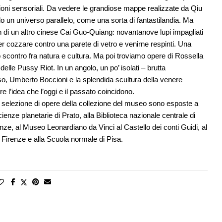
azioni sensoriali. Da vedere le grandiose mappe realizzate da Qiu
ando un universo parallelo, come una sorta di fantastilandia. Ma
di un altro cinese Cai Guo-Quiang: novantanove lupi impagliati
o per cozzare contro una parete di vetro e venirne respinti. Una
o scontro fra natura e cultura. Ma poi troviamo opere di Rossella
elle Pussy Riot. In un angolo, un po’ isolati – brutta
o, Umberto Boccioni e la splendida scultura della venere
are l’idea che l’oggi e il passato coincidono.
a selezione di opere della collezione del museo sono esposte a
cienze planetarie di Prato, alla Biblioteca nazionale centrale di
nze, al Museo Leonardiano da Vinci al Castello dei conti Guidi, al
di Firenze e alla Scuola normale di Pisa.