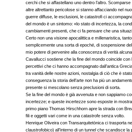
cerchi che si affastellano uno dentro l’altro. Scomparse
altre altrettanto pericolose si stanno affacciando nel n
guerre diffuse, le esclusioni, le catastrofi ci accompagna
del mondo è un sintomo: «lo stato di incertezza, la cond
cambiamenti presenti, che ci fa pensare che una situaz
Certo non una visione apocalittica e millenaristica, tanto
semplicemente una sorta di epoché, di sospensione del
mio potere di pervenire alla conoscenza di verità alcuna
Cavallucci sostiene che la fine del mondo coincide con l
percettivi che ci hanno accompagnato dall’antica Grecia a
tra vanità delle nostre azioni, nostalgia di ciò che è sta
conseguenza la storia dell’arte non ha più un andamento
presente si mescolano senza preclusioni di sorta.
Se la fine del mondo è già avvenuta e non sappiamo cosa
incertezze; e queste incertezze sono esposte in mostra
primo piano Thomas Hirschhorn apre la strada con Break
fili e oggetti vari come in una catastrofe senza volto.
Henrique Oliveira con Transarquitetònica ci trasporta nel
claustrofobico) all’interno di un tunnel che scandisce la 