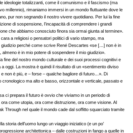
 le ideologie totalizzanti, come il comunismo e il fascismo (ma
uovo millennio), rimaniamo immersi in un mondo fluttuante dove le
no, pur non segnando il nostro vivere quotidiano. Per lui la fine
izione di sospensione, l’incapacità di comprendere i grandi
ione che abbiamo conosciuto finora sia ormai giunta al termine».
 cara a religiosi o pensatori politici di vario stampo, ma
 giudizio perché come scrive René Descartes «se […] non è in
, almeno è in mio potere di sospendere il mio giudizio».
a fine del nostro mondo culturale e dei suoi processi cognitivi e
 oggi. La mostra è quindi il risultato di un «sentimento diviso
to e non è più, e – forse – qualche bagliore di futuro…». Di
 cronologico ma alto e basso, orizzontale e verticale, passato e
 ci prepara il futuro è ovvio che viviamo in un periodo di
 ora come utopia, ora come distruzione, ora come visione. Al
 Through nel quale il mondo cade dal soffitto squarciato tramite
la storia dell’uomo lungo un viaggio iniziatico (e un po’
progressione architettonica – dalle costruzioni in fango a quelle in