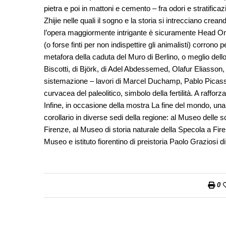
pietra e poi in mattoni e cemento – fra odori e stratific
Zhijie nelle quali il sogno e la storia si intrecciano cre
l’opera maggiormente intrigante è sicuramente Head On 
(o forse finti per non indispettire gli animalisti) corron
metafora della caduta del Muro di Berlino, o meglio dell
Biscotti, di Björk, di Adel Abdessemed, Olafur Eliasson, d
sistemazione – lavori di Marcel Duchamp, Pablo Picass
curvacea del paleolitico, simbolo della fertilità. A rafforz
Infine, in occasione della mostra La fine del mondo, un
corollario in diverse sedi della regione: al Museo delle s
Firenze, al Museo di storia naturale della Specola a Fire
Museo e istituto fiorentino di preistoria Paolo Graziosi 
0