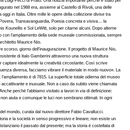
nea Luigi Pecci di Prato. Una notizia importante perché è stato per
augurato nel 1988 era, assieme al Castello di Rivoli, una delle
ggi in Italia. Oltre mille le opere della collezione divise tra
Arte Povera, Transavanguardia, Poesia concreta e visiva… la
s Kounellis e Sol LeWitt, solo per citarne alcuni. Dopo alterne
ilancio con l’ampliamento della sede museale commissionata, sempre
’architetto Maurice Nio.
re scorso, giorno dell’inaugurazione. Il progetto di Maurice Nio,
eesistente di Italo Gamberini attraverso una nuova struttura
per captare idealmente la creatività circostante. Così scrive
requenza diversa, facciamo vibrare il materiale in modo nuovo». La
i; l’ampliamento è di 7815. La superficie totale odierna del museo
rto accattivante e inusuale. Non a caso da subito viene chiamata
. Anche perché l’abbiamo visitato a lavori in via di definizione:
ca non aiuta e comunque le luci non sembrano ottimali. In ogni
 del mondo, curata dal nuovo direttore Fabio Cavallucci.
toria e la società in senso progressivo e lineare; non esiste un
stanziano il passato dal presente; ma la storia è costellata di