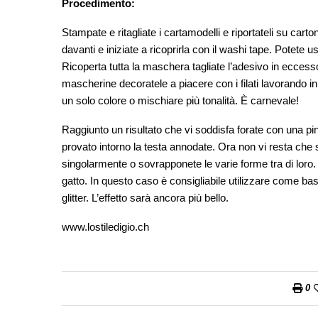
Procedimento:
Stampate e ritagliate i cartamodelli e riportateli su carto
davanti e iniziate a ricoprirla con il washi tape. Potete u
Ricoperta tutta la maschera tagliate l’adesivo in eccesso.
mascherine decoratele a piacere con i filati lavorando i
un solo colore o mischiare più tonalità. È carnevale!
Raggiunto un risultato che vi soddisfa forate con una pin
provato intorno la testa annodate. Ora non vi resta che sb
singolarmente o sovrapponete le varie forme tra di lor
gatto. In questo caso è consigliabile utilizzare come ba
glitter. L’effetto sarà ancora più bello.
www.lostiledigio.ch
0