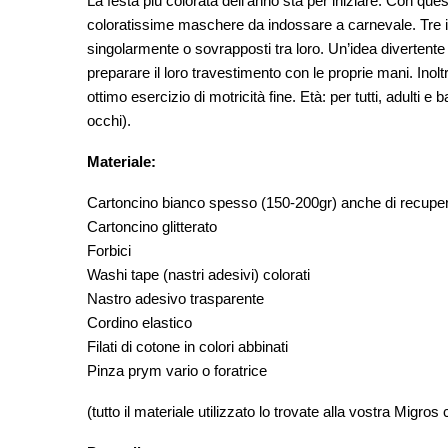
La festa più colorata dell’anno sta per iniziare. Con ques
coloratissime maschere da indossare a carnevale. Tre i
singolarmente o sovrapposti tra loro. Un’idea divertente 
preparare il loro travestimento con le proprie mani. Inolt
ottimo esercizio di motricità fine. Età: per tutti, adulti e b
occhi).
Materiale:
Cartoncino bianco spesso (150-200gr) anche di recupe
Cartoncino glitterato
Forbici
Washi tape (nastri adesivi) colorati
Nastro adesivo trasparente
Cordino elastico
Filati di cotone in colori abbinati
Pinza prym vario o foratrice
(tutto il materiale utilizzato lo trovate alla vostra Migro