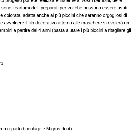
to progetto potrete realizzare insieme ai vostri bambini, delle
 sono i cartamodelli preparati per voi che possono essere usati
e colorata, adatta anche ai più piccini che saranno orgogliosi di
re avvolgere il filo decorativo attorno alle maschere si rivelerà un
ambini a partire dai 4 anni (basta aiutare i più piccini a ritagliare gli
ro
s con reparto bricolage e Migros do-it)