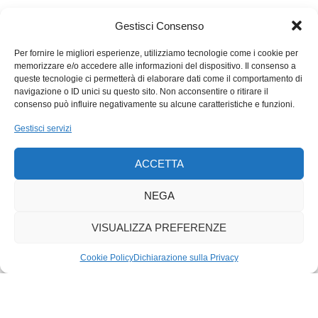
feste, e si deve finire in bellezza, ricordando l’aspetto ameno
delle stazioni, che possono ispirare favole toccanti e divertenti.
Gestisci Consenso
Un esempio ormai classico, il
Paddington Bear
, inventato da
Michael Bond, che racconta le disavventure di un orsetto
Per fornire le migliori esperienze, utilizziamo tecnologie come i cookie per
memorizzare e/o accedere alle informazioni del dispositivo. Il consenso a
arrivato per caso in una bellissima stazione londinese, di cui
queste tecnologie ci permetterà di elaborare dati come il comportamento di
porterà il nome, affrontando l’ingrato contatto con il genere
navigazione o ID unici su questo sito. Non acconsentire o ritirare il
umano. Ma per farsi perdonare, la Paddington Station l’ha
consenso può influire negativamente su alcune caratteristiche e funzioni.
immortalato con una statua. Andatela a vedere.
Gestisci servizi
ACCETTA
NEGA
VISUALIZZA PREFERENZE
Cookie Policy
Dichiarazione sulla Privacy