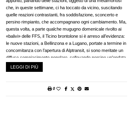
appunto, parlando delle stazioni, oggetto di una metamorfosi
che, in queste settimane, ci ha toccato da vicino, suscitando
quelle reazioni contrastanti, fra soddisfazione, sconcerto e
persino rimpianto, che accompagnano ogni cambiamento. Ma,
questa volta, a parte qualche mugugno domenicale rivolto ai
«balivi» delle FFS, il Ticino brontolone si è arreso all’evidenza:
le nuove stazioni, a Bellinzona e a Lugano, portate a termine in
concomitanza con l’apertura di Alptransit, si sono meritate un
diffuso compiacimento popolare, sollevando persino un’ondata
di orgoglio nazionale. Insomma, guarda un po’, cosa è in grado
LEGGI DI PIÙ
di combinare la tecnologia elvetica.
Certo, queste nuove strutture, dotate di supermercati,
boutiques, ristoranti, snack, farmacie, asili nido, pronto
0
soccorso, fitness, librerie, ecc. sono in grado di appagare,
praticamente, tutte le esigenze di una clientela, ben
rappresentativa della realtà contemporanea: gente che ha
fretta, è di passaggio, è superimpegnata, e non intende
rinunciare a niente. Neppure a piaceri d’ordine estetico. Le
nuove stazioni, infatti, recano, non di rado, la firma di