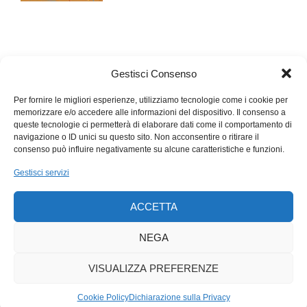
Il padre che i figli desiderano, e di cui sentono la mancanza, è
una figura, non autoritaria («si fa così perché lo dico io!!») ma
autorevole, capace di indicare i valori cui attenersi e di
testimoniarli nella vita pubblica e privata. Un padre che sa dire
«sì» ma anche «no», e spesso «sì ma», mostrando in questo
Gestisci Consenso
di comprendere i desideri dei figli ma anche di sottoporli al
vaglio della responsabilità, ai limiti della morale, ai doveri della
Per fornire le migliori esperienze, utilizziamo tecnologie come i cookie per
memorizzare e/o accedere alle informazioni del dispositivo. Il consenso a
vita in comune.
queste tecnologie ci permetterà di elaborare dati come il comportamento di
navigazione o ID unici su questo sito. Non acconsentire o ritirare il
consenso può influire negativamente su alcune caratteristiche e funzioni.
Gestisci servizi
ACCETTA
NEGA
VISUALIZZA PREFERENZE
Cookie Policy
Dichiarazione sulla Privacy