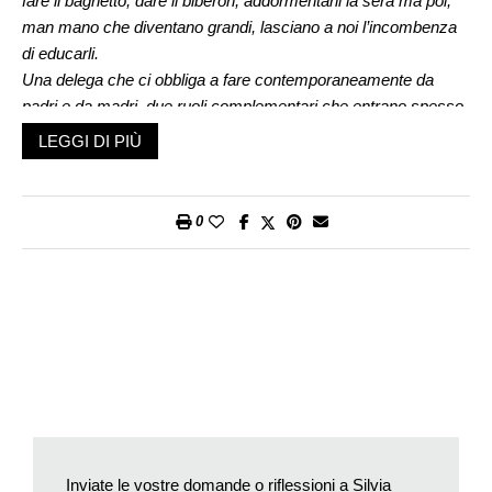
fare il bagnetto, dare il biberon, addormentarli la sera ma poi,
man mano che diventano grandi, lasciano a noi l’incombenza
di educarli.
Una delega che ci obbliga a fare contemporaneamente da
padri e da madri, due ruoli complementari che entrano spesso
in contraddizione tra di loro. Nel mio caso (ho tre maschi), ho
LEGGI DI PIÙ
ottenuto che si confidino con me, che mi dicano tutto, anche le
cose più scabrose. Ma a quel punto è difficile cambiare
atteggiamento e, dopo aver ascoltato con comprensione,
0
giudicare e punire con severità. Perché, mi dica lei, gli uomini
non sanno più fare i padri? /
Clelia
Ha ragione, cara Clelia, il confessionale e il tribunale non
hanno mai svolto la stessa funzione e, tradizionalmente, i due
compiti erano affidati a luoghi, istituzioni e persone diverse.
Solo ora, nella tarda modernità, l’educazione, delegata alle
madri, le obbliga a sovrapporre due ruoli che dovrebbero
restare distinti. Proprio ieri mi diceva una mamma: «che bei
tempi quando si poteva dire ai ragazzi “questa sera lo dico a
Inviate le vostre domande o riflessioni a Silvia