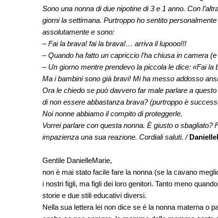
Sono una nonna di due nipotine di 3 e 1 anno. Con l’altr
giorni la settimana.
Purtroppo ho sentito personalmente 
assolutamente e sono:
– Fai la brava! fai la brava!… arriva il lupooo!!!
– Quando ha fatto un capriccio l’ha chiusa in camera (e q
– Un giorno mentre prendevo la piccola le dice: «Fai l
Ma i bambini sono già bravi! Mi ha messo addosso ansia
Ora le chiedo se può davvero far male parlare a quest
di non essere abbastanza brava? (purtroppo è succes
Noi nonne abbiamo il compito di proteggerle.
Vorrei parlare con questa nonna. È giusto o sbagliato?
impazienza una sua reazione. Cordiali saluti. /
Danielle
Gentile DanielleMarie,
non è mai stato facile fare la nonna (se la cavano meglio
i nostri figli, ma figli dei loro genitori. Tanto meno qua
storie e due stili educativi diversi.
Nella sua lettera lei non dice se è la nonna materna o 