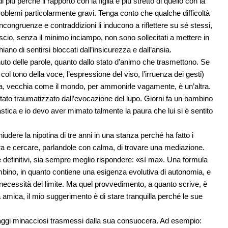
perché il rapporto con la figlia è più stretto di quello con la
roblemi particolarmente gravi. Tenga conto che qualche difficoltà
congruenze e contraddizioni li inducono a riflettere su sé stessi,
 liscio, senza il minimo inciampo, non sono sollecitati a mettere in
hiano di sentirsi bloccati dall’insicurezza e dall’ansia.
uto delle parole, quanto dallo stato d’animo che trasmettono. Se
ol tono della voce, l’espressione del viso, l’irruenza dei gesti)
ula, vecchia come il mondo, per ammonirle vagamente, è un’altra.
ato traumatizzato dall’evocazione del lupo. Giorni fa un bambino
tica e io devo aver mimato talmente la paura che lui si è sentito
dere la nipotina di tre anni in una stanza perché ha fatto i
era e cercare, parlandole con calma, di trovare una mediazione.
e definitivi, sia sempre meglio rispondere: «sì ma». Una formula
bambino, in quanto contiene una esigenza evolutiva di autonomia, e
necessità del limite. Ma quel provvedimento, a quanto scrive, è
amica, il mio suggerimento è di stare tranquilla perché le sue
saggi minacciosi trasmessi dalla sua consuocera. Ad esempio: