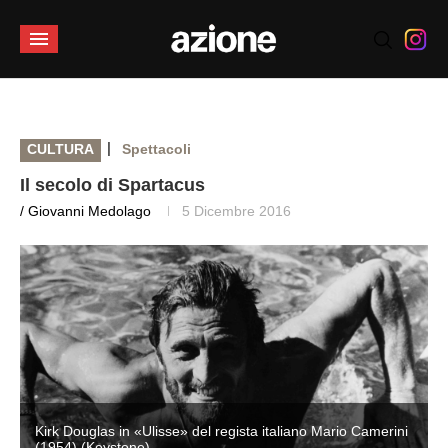
|
CULTURA
Spettacoli
Il secolo di Spartacus
/ Giovanni Medolago
5 Dicembre 2016
Kirk Douglas in «Ulisse» del regista italiano Mario Camerini
(1954) (Keystone)