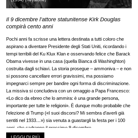
Il 9 dicembre l’attore statunitense Kirk Douglas
compirà cento anni
Pochi anni fa scrisse una lettera destinata a tutti coloro che
aspirano a diventare Presidente degli Stati Uniti, ricordando i
tempi terribili del Ku Klux Klan e osservando felice che Barack
Obama vivesse in una casa (quella Bianca di Washinghton)
costruita dagli schiavi. La storia prosegue – ammoniva – e non
si possono cancellare errori gravissimi, ma possiamo
impegnarci sempre per bandire ogni forma di discriminazione.
La missiva si concludeva con un omaggio a Papa Francesco:
«Lo dico da ebreo che lo ammira: è una grande persona,
importante per tutte le religioni». È dunque molto probabile che
l’elezione di Trump («I suoi discorsi? Mi sembra d’averli già
sentiti nel 1933…») sia venuta a guastargli la festa per i 100
anni, che cadranno il prossimo 9 dicembre.
Stiamo parlando di Issur Danielovitch Demski, nato a New
LEGGI DI PIÙ